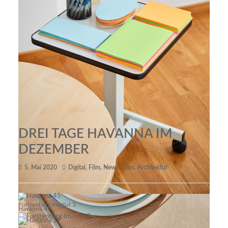
Debora_7
Create Berlin Showroom 14
DREI TAGE HAVANNA IM
DEZEMBER
5. Mai 2020
Digital
,
Film
,
News
,
Trips
,
Architektur
Fürstenberg Institut 3
Havanna 45