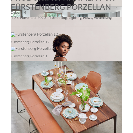
FÜRSTENBERG PORZELLAN
Debora_4
27. November 2020
Shooting
,
Lighting
,
News
,
Advertising
Fürstenberg Porzellan 12
Fürstenberg Porzellan 1
Create Berlin Showroom 10