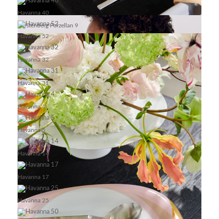
Havanna 40
Fürstenberg Porzellan 9
Havanna 52
Havanna 32
Havanna 31
Havanna 4
Havanna 5
Havanna 14
Havanna 17
Havanna 25