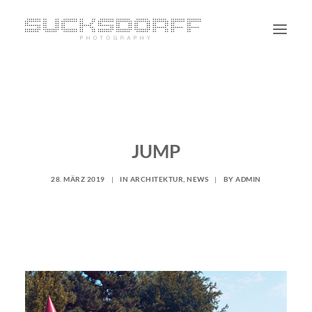
PORTRAIT
NON PORTRAIT
PERSONAL
JUMP
BLOG
28. MÄRZ 2019
|
IN
ARCHITEKTUR
,
NEWS
|
BY
ADMIN
CONTACT
SUCHE