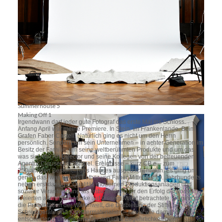
Summerhouse 3
Summerhouse 5
Making Off 1
Irgendwann darf jeder gute Fotograf das erste Mal ins Schloss.
Anfang April war meine Premiere. In Stein. Im Frankenlande. Beim
Grafen Faber-Castell. Natürlich ging es nicht um den Herrn
persönlich. Sondern um sein Unternehmen – in achter Generation im
Besitz der Familie, um seine weltberühmten Produkte und um das,
was sich der Art Director und seine Kollegen von der betreuenden
Agentur Clausecker?Bingel. Ereignisse – kurz CB.e – zum
250jährigen Bestehen des Hauses ausgedacht hatten. Es ging um
genau das, was bereits Lothar von Faber Mitte des 19. Jahrhunderts
neben erstklassiger Qualität, modernen Produktionsanlagen und
sozialer Verantwortung als entscheidend für den Erfolg der von ihm
kreierten allerersten Marke auf diesem Markt betrachtete. Es ging um
die Präsentation der Warenwelt, die Darbietung der Stifte,
Schreibgeräte und Künstlermaterialien – heute wie damals
entscheidend, um die unwiderstehliche Begehrlichkeit beim