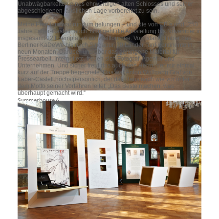
Unabwägbarkeiten eines ehrwürdigen alten Schlosses und seiner
abgeschiedenen ländlichen Lage vorbereitet zu sein.
Meine Premiere war rundum gelungen – und die von CB.e und „250
Jahre Faber-Castell“ auch. Nun geht die Ausstellung bis November in
insgesamt 12 Exemplaren auf Welttournee. Von Istanbul über das
Berliner KaDeWe bis nach Singapur, 20 Länder, fünf Kontinente in
neun Monaten. Darüber und über das gelungene Material für
Pressearbeit, Internet etc. freuen sich Fotograf, Agentur und
Unternehmen. Und sicher freut das auch den Herrn, der mir einmal
kurz auf der Treppe begegnete. Das war Anton Wolfgang Graf von
Faber-Castell höchstpersönlich, der das Haus nach wie vor unter
dem Motto seiner Vorfahren leitet: „Das Beste machen, was
überhaupt gemacht wird.“
Summerhouse 6
SUMMERHOUSE – das klingt nach idyllischem Landleben, nach
Wohnen am Strand mit Meeresrauschen, in jedem Fall aber nach
schönem Wohnen in schönem Ambiente. Und genau dazu wollen
wir mit einem breiten Sortiment an Wohnaccessoires beitragen.
An unseren Standorten in Bremen und Berlin lässt ein
außergewöhnlicher Mix von Einrichtungsgegenständen im
Kolonial-, US-Ostküsten-, aber auch englischen Landhausstil
individuelle Wohn(t)räume wahr werden. Fühlen Sie sich herzlich
willkommen beim Stöbern in besonderer Atmosphäre.
So der offizielle Pressetext zu dem schönen Einrichtungsladen in