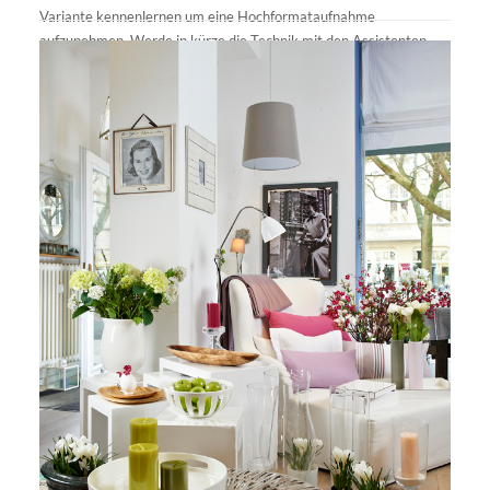
Variante kennenlernen um eine Hochformataufnahme
aufzunehmen. Werde in kürze die Technik mit den Assistenten
üben! Zudem konnte ich es mir nicht nehmen lassen wieder mal
ein paar SW-Filme mit zu machen. Diesmal von ihren Kostümen
aus ihrer
Schachdarbietung
. Unbedingt ansehen wenn sie in der
Nähe sind!