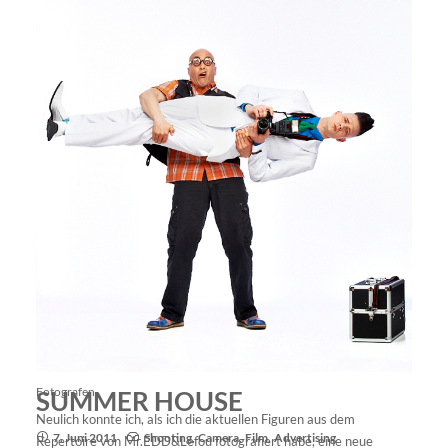
Fotografen
SUMMER HOUSE
Neulich konnte ich, als ich die aktuellen Figuren aus dem
7. Juni 2011
Shooting
,
Camera
,
Film
,
Advertising
Repertoire von
Mr.EDD&Lefou
fotografiert habe, eine neue