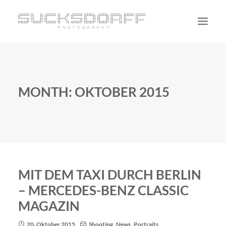
PORTRAIT
NON PORTRAIT
MONTH: OKTOBER 2015
PERSONAL
BLOG
CONTACT
SUCHE
MIT DEM TAXI DURCH BERLIN
– MERCEDES-BENZ CLASSIC
MAGAZIN
20. Oktober 2015
Shooting
,
News
,
Portraits