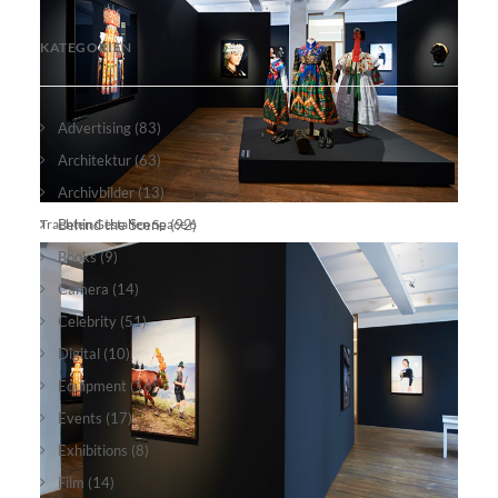
KATEGORIEN
Advertising
(83)
Architektur
(63)
Archivbilder
(13)
Trachten Gestalten Space 6
Behind the Scene
(92)
Books
(9)
Camera
(14)
Celebrity
(51)
Digital
(10)
Equipment
(16)
Events
(17)
Exhibitions
(8)
Film
(14)