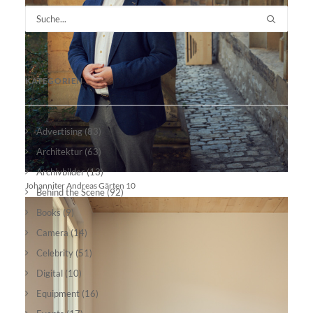
KATEGORIEN
Advertising
(83)
Architektur
(63)
Archivbilder
(13)
Johanniter Andreas Gärten 10
Behind the Scene
(92)
Books
(9)
Camera
(14)
Celebrity
(51)
Digital
(10)
Equipment
(16)