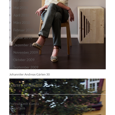
Juni 2010
Mai 2010
April 2010
März 2010
Februar 2010
Januar 2010
Dezember 2009
November 2009
Oktober 2009
September 2009
Johanniter Andreas Gärten 30
LETZTE ARTIKEL
Portraits mit Kamila
12. Juni 2026