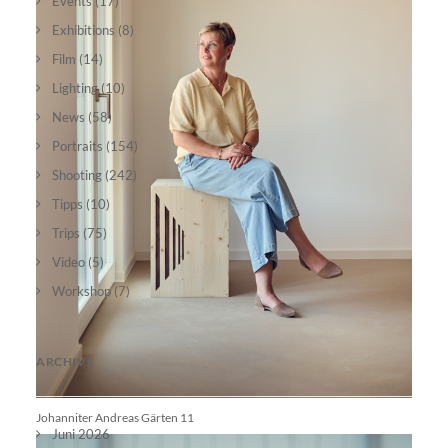
Events
(17)
Exhibitions
(8)
Film
(14)
Lighting
(10)
News
(58)
Portraits
(154)
Shooting
(242)
Tipps
(10)
Trips
(75)
Video
(5)
Workshop
(7)
ARCHIVE
Johanniter Andreas Gärten 11
Juni 2026