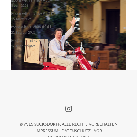
Room with a view #504
8. Juni 2026
Room with a view #301
16. März 2026
room with a view #541
21. Februar 2026
Portraits mit Olya
17. Februar 2026
© YVES
SUCKSDORFF
, ALLE RECHTE VORBEHALTEN
IMPRESSUM
|
DATENSCHUTZ
|
AGB
Johanniter Andreas Gärten 19