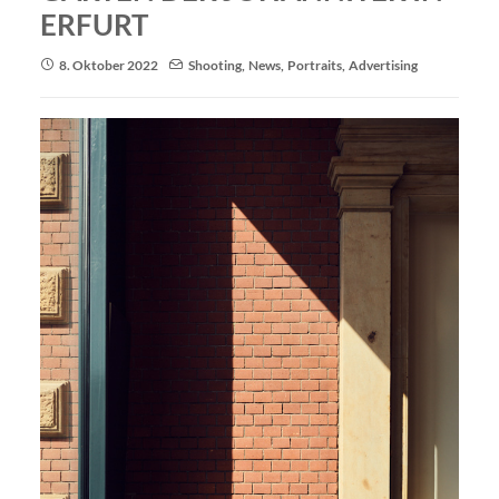
ERFURT
8. Oktober 2022
Shooting
,
News
,
Portraits
,
Advertising