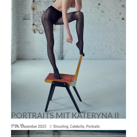
PORTRAITS MIT KATERYNA II
olya_15
26. Dezember 2025
Shooting
,
Celebrity
,
Portraits