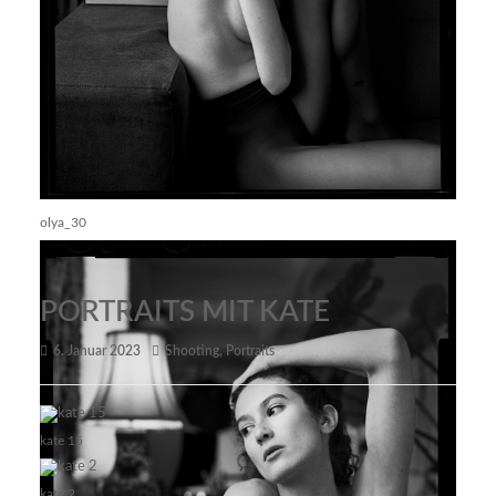
olya_30
PORTRAITS MIT KATE
6. Januar 2023
Shooting
,
Portraits
kate 15
kate 2