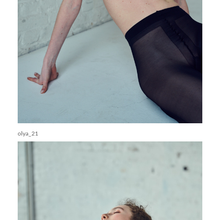
olya_21