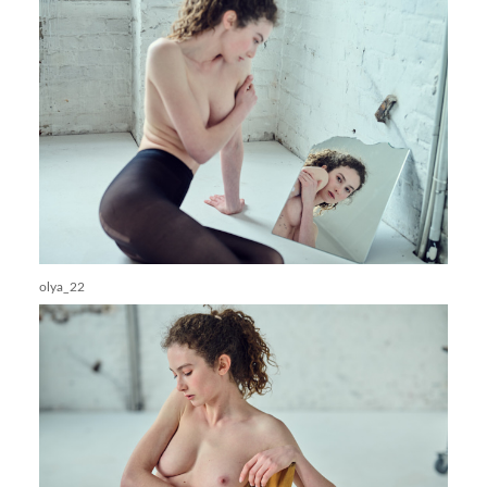
olya_22