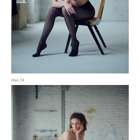
olya_14