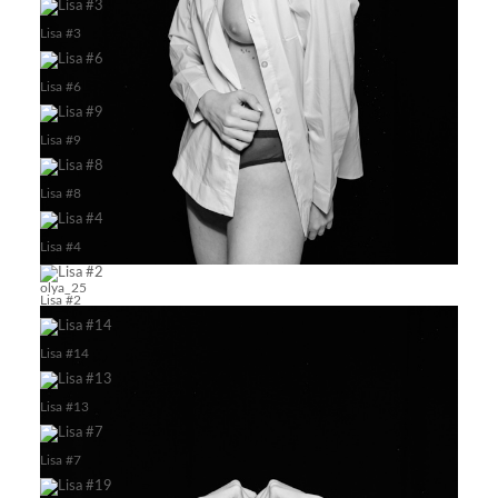
Lisa #3
Lisa #6
Lisa #9
Lisa #8
Lisa #4
olya_25
Lisa #2
Lisa #14
Lisa #13
Lisa #7