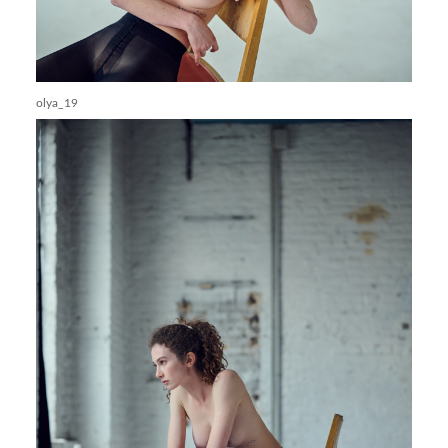
olya_19