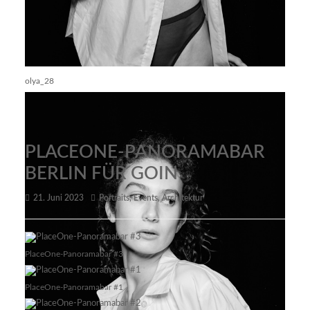
olya_28
PLACEONE-PANORAMABAR
BERLIN FÜR GOIN
21. Juni 2023
Portraits
,
Events
,
Architektur
PlaceOne-Panoramabar #3
PlaceOne-Panoramabar #1