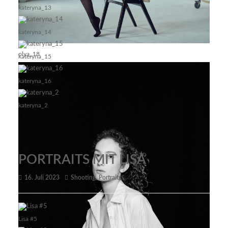
kateryna_13
kateryna_14
olya_18
kateryna_15
kateryna_16
kateryna_2
PORTRAITS MIT LISA
16. Juli 2023
Shooting
,
Portraits
Lisa #5