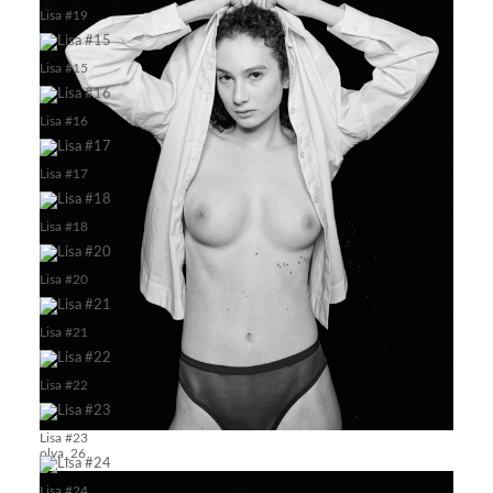
Lisa #19
Lisa #15
Lisa #16
Lisa #17
Lisa #18
Lisa #20
Lisa #21
Lisa #22
Lisa #23
olya_26
Lisa #24