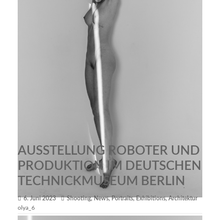
AUSSTELLUNG ROBOTER UND
PRODUKTION IM DEUTSCHEN
TECHNICKMUSEUM BERLIN
6. Juni 2023
Shooting
,
News
,
Portraits
,
Exhibitions
,
Architektur
olya_6