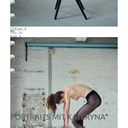
Kate_10
Kate_9
olya_16
Kate_4
Kate_7
Kate_5
Kate_6
PORTRAITS MIT KATERYNA
4. Januar 2025
Shooting
,
Celebrity
,
Portraits