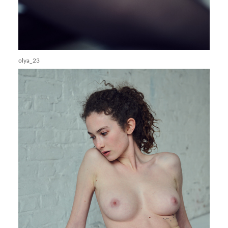
olya_23