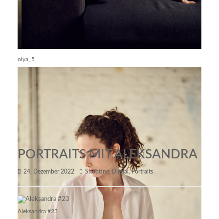
olya_5
PORTRAITS MIT ALEKSANDRA
24. Dezember 2022
Shooting
,
Digital
,
Portraits
Aleksandra #23