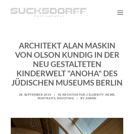
PORTRAIT
ARCHITEKT ALAN MASKIN
NON PORTRAIT
VON OLSON KUNDIG IN DER
PERSONAL
NEU GESTALTETEN
BLOG
KINDERWELT "ANOHA" DES
CONTACT
JÜDISCHEN MUSEUMS BERLIN
28. SEPTEMBER 2019
|
IN
ARCHITEKTUR
,
CELEBRITY
,
NEWS
,
SUCHE
PORTRAITS
,
SHOOTING
|
BY
ADMIN