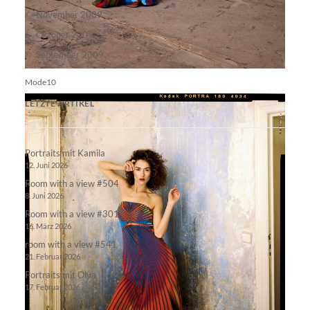
November 2009
Oktober 2009
September 2009
Mode10
LETZTE ARTIKEL
Portraits mit Kamila
12. Juni 2026
Room with a view #504
8. Juni 2026
Room with a view #301
16. März 2026
room with a view #541
21. Februar 2026
Portraits mit Olya
17. Februar 2026