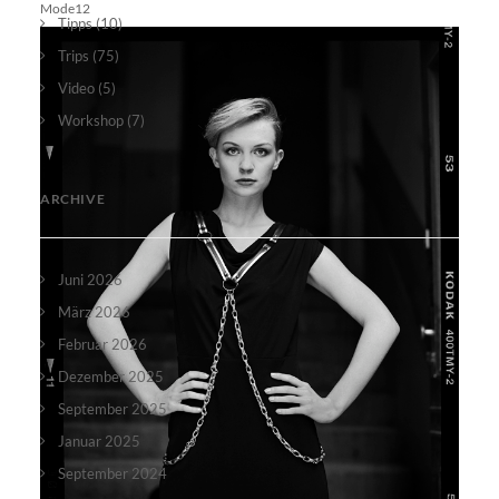
Mode12
Tipps
(10)
Trips
(75)
Video
(5)
Workshop
(7)
ARCHIVE
Juni 2026
März 2026
Februar 2026
Dezember 2025
September 2025
Januar 2025
September 2024