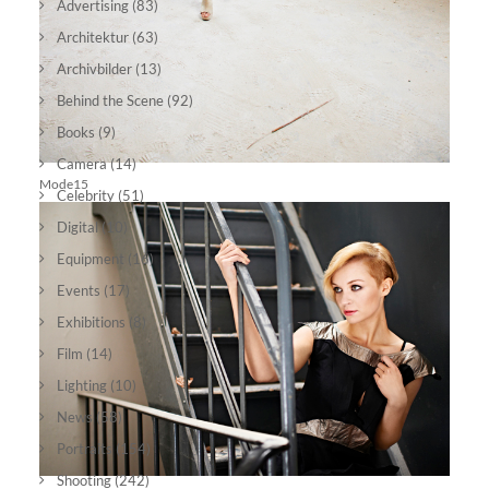
Advertising
(83)
Architektur
(63)
Archivbilder
(13)
Behind the Scene
(92)
Books
(9)
Camera
(14)
Mode15
Celebrity
(51)
Digital
(10)
Equipment
(16)
Events
(17)
Exhibitions
(8)
Film
(14)
Lighting
(10)
News
(58)
Portraits
(154)
Shooting
(242)