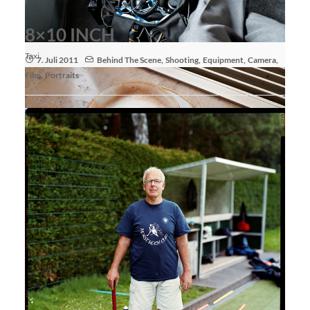
8×10 INCH
Taxi
7. Juli 2011
Behind The Scene
,
Shooting
,
Equipment
,
Camera
,
Film
,
Portraits
Schnitt 3
Time Out
Jobo Spule 1