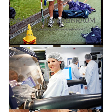
PARADOXON IM REINRAUM
29. März 2011
Shooting
,
Equipment
,
Advertising
,
Behind The Scene
300 mm 1/60 sec. Bl. 8 1/2 Kodak Portra 400 NC
Hatte das Bedürfnis mal wieder mit der 8x10 Inch Kamera zu
arbeiten.