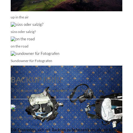
up in the air
süss oder salzig?
on the road
Sundowner für Fotografen
BACKUP !!!!!!!
31. August 2010
Equipment
,
Digital
,
Tipps
Backup System
Die Erkenntnis, sich mit Backups zu befassen kam, als mir letztes