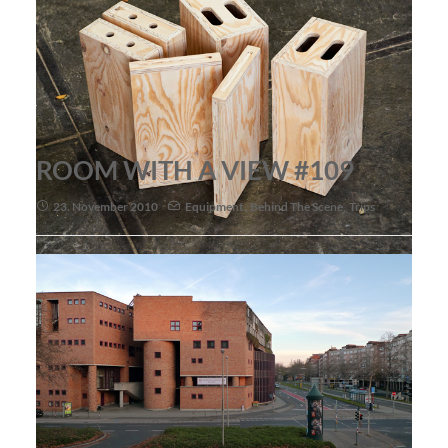
ROOM WITH A VIEW #109
23. November 2010
Equipment
,
Behind The Scene
,
Trips
Habe mal wieder ein paar "Apple-Box Sets" gebaut. Die Ersten
gingen an die
bigshrimp-Studios
, sind aber noch ein paar da. Wer
also Interesse hat bitte melde!
Apple Box 2