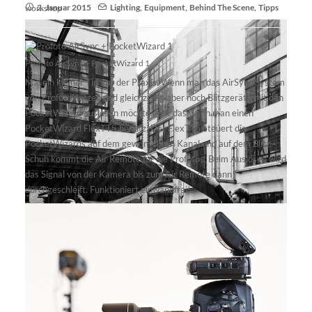
2. Januar 2015
Lighting
,
Equipment
,
Behind The Scene
,
Tipps
workshop
Profoto AirSync + PocketWizard 1
Mal ein kleiner Tip aus der Praxis. Wenn man das AirSync System
von Profoto nutzen und gleichzeitig aber noch Blitzgeräte mit den
PocketWizard auslösen möchte geht das wenn man einen
PocketWizard FlexTT5 benutz. Der FlexTT5 steuert die
PocketWizards auf dem gewünschten Kanal und auf dem Blitz-
Schuh kommt die Air Remote für die Profotos. Beim Auslösen wird
das Signal von der Kamera bis zum Air Remote dann
durchgeschleift. Funktioniert einwandfrei!