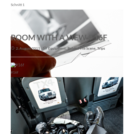
Schnitt 1
ROOM WITH A VIEW # 16F
2. August 2011
Equipment
,
Behind The Scene
,
Trips
#16f
Schnitt 2