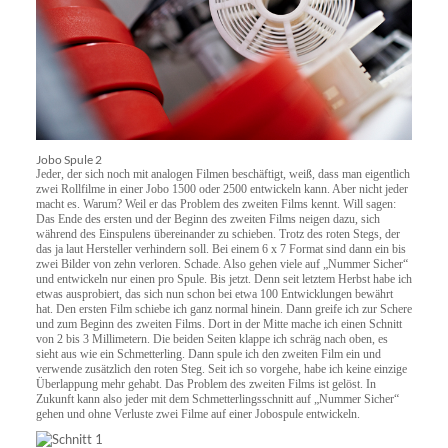
Jobo Spule 2
Jeder, der sich noch mit analogen Filmen beschäftigt, weiß, dass man eigentlich
zwei Rollfilme in einer Jobo 1500 oder 2500 entwickeln kann. Aber nicht jeder
macht es. Warum? Weil er das Problem des zweiten Films kennt. Will sagen:
Das Ende des ersten und der Beginn des zweiten Films neigen dazu, sich
während des Einspulens übereinander zu schieben. Trotz des roten Stegs, der
das ja laut Hersteller verhindern soll. Bei einem 6 x 7 Format sind dann ein bis
zwei Bilder von zehn verloren. Schade. Also gehen viele auf „Nummer Sicher“
und entwickeln nur einen pro Spule. Bis jetzt. Denn seit letztem Herbst habe ich
etwas ausprobiert, das sich nun schon bei etwa 100 Entwicklungen bewährt
hat. Den ersten Film schiebe ich ganz normal hinein. Dann greife ich zur Schere
und zum Beginn des zweiten Films. Dort in der Mitte mache ich einen Schnitt
von 2 bis 3 Millimetern. Die beiden Seiten klappe ich schräg nach oben, es
sieht aus wie ein Schmetterling. Dann spule ich den zweiten Film ein und
verwende zusätzlich den roten Steg. Seit ich so vorgehe, habe ich keine einzige
Überlappung mehr gehabt. Das Problem des zweiten Films ist gelöst. In
Zukunft kann also jeder mit dem Schmetterlingsschnitt auf „Nummer Sicher“
gehen und ohne Verluste zwei Filme auf einer Jobospule entwickeln.