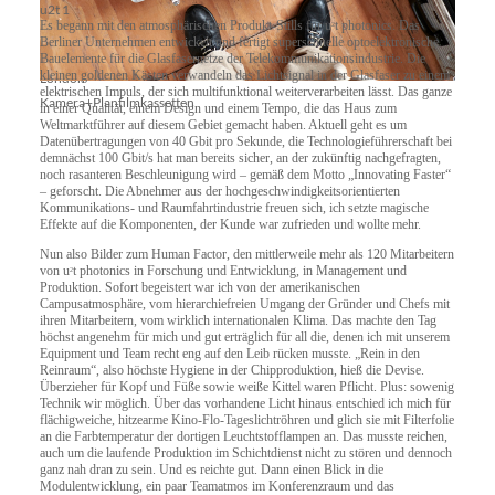
u2t 1
Es begann mit den atmosphärischen Produkt-Stills für u
t photonics. Das
2
Berliner Unternehmen entwickelt und fertigt superschnelle optoelektronische
Bauelemente für die Glasfasernetze der Telekommunikationsindustrie. Die
kleinen goldenen Kästen verwandeln das Lichtsignal in der Glasfaser zu einem
London
elektrischen Impuls, der sich multifunktional weiterverarbeiten lässt. Das ganze
Kamera+Planfilmkassetten
in einer Qualität, einem Design und einem Tempo, die das Haus zum
Weltmarktführer auf diesem Gebiet gemacht haben. Aktuell geht es um
Datenübertragungen von 40 Gbit pro Sekunde, die Technologieführerschaft bei
demnächst 100 Gbit/s hat man bereits sicher, an der zukünftig nachgefragten,
noch rasanteren Beschleunigung wird – gemäß dem Motto „Innovating Faster“
– geforscht. Die Abnehmer aus der hochgeschwindigkeitsorientierten
Kommunikations- und Raumfahrtindustrie freuen sich, ich setzte magische
Effekte auf die Komponenten, der Kunde war zufrieden und wollte mehr.
Nun also Bilder zum Human Factor, den mittlerweile mehr als 120 Mitarbeitern
von u
t photonics in Forschung und Entwicklung, in Management und
2
Produktion. Sofort begeistert war ich von der amerikanischen
Campusatmosphäre, vom hierarchiefreien Umgang der Gründer und Chefs mit
ihren Mitarbeitern, vom wirklich internationalen Klima. Das machte den Tag
höchst angenehm für mich und gut erträglich für all die, denen ich mit unserem
Equipment und Team recht eng auf den Leib rücken musste. „Rein in den
Reinraum“, also höchste Hygiene in der Chipproduktion, hieß die Devise.
Überzieher für Kopf und Füße sowie weiße Kittel waren Pflicht. Plus: sowenig
Technik wir möglich. Über das vorhandene Licht hinaus entschied ich mich für
flächigweiche, hitzearme Kino-Flo-Tageslichtröhren und glich sie mit Filterfolie
an die Farbtemperatur der dortigen Leuchtstofflampen an. Das musste reichen,
auch um die laufende Produktion im Schichtdienst nicht zu stören und dennoch
ganz nah dran zu sein. Und es reichte gut. Dann einen Blick in die
Modulentwicklung, ein paar Teamatmos im Konferenzraum und das