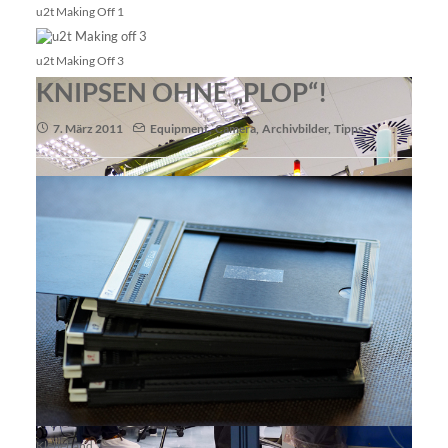
u2t Making Off 1
u2t Making Off 3
KNIPSEN OHNE „PLOP“!
7. März 2011
Equipment
,
Camera
,
Archivbilder
,
Tipps
Klebeband