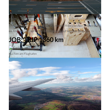
# 109
Ich wollte auch mal den Blick aus einem Hotelzimmer zeigen wie
es Andrew Hetherington regelmässig auf seinem
Blog
tut.
JOB: TRIP 1360 km
Kuchen am Flughafen
Apple Box 3
Apple Box 4
Apple Box 1