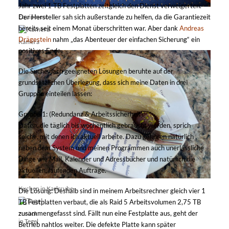
Jahr zwei 1 TB Festplatten zeitgleich den Dienst verweigerten.
Equipment
Der Hersteller sah sich außerstande zu helfen, da die Garantiezeit
bereits seit einem Monat überschritten war. Aber dank
Andreas
Drägestein
nahm „das Abenteuer der einfachen Sicherung“ ein
Kamera
positives Ende.
Die Suche nach geeigneten Lösungen beruhte auf der
grundsätzlichen Überlegung, dass sich meine Daten in drei
Gruppen einteilen lassen:
Gruppe 1: (Redundanz & Arbeitssicherheit):
Daten, die täglich bis wöchentlich gebraucht werden, sprich
solche, mit denen ich aktuell arbeite. Dazu gehören natürlich
neben dem System und meinen Programmen auch unerlässliche
Dinge wie Mail, Kalender und Adressbücher und natürlich die
aktuellen, laufenden Aufträge.
Kuchen in Karlsruhe
Die Lösung: Deshalb sind in meinem Arbeitsrechner gleich vier 1
TB Festplatten verbaut, die als Raid 5 Arbeitsvolumen 2,75 TB
zusammengefasst sind. Fällt nun eine Festplatte aus, geht der
zurück
in Tegel
Betrieb nahtlos weiter. Die defekte Platte kann später