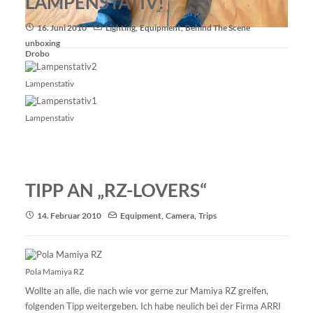
LAMPENSTATIV!
16. Juni 2010
Lighting
,
Equipment
,
Behind The Scene
unboxing
Drobo
Lampenstativ
Lampenstativ
TIPP AN „RZ-LOVERS“
14. Februar 2010
Equipment
,
Camera
,
Trips
Pola Mamiya RZ
Wollte an alle, die nach wie vor gerne zur Mamiya RZ greifen,
folgenden Tipp weitergeben. Ich habe neulich bei der Firma ARRI