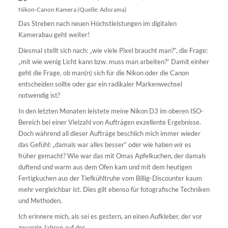
Nikon-Canon Kamera (Quelle: Adorama)
Das Streben nach neuen Höchstleistungen im digitalen
Kamerabau geht weiter!
Diesmal stellt sich nach: „wie viele Pixel braucht man?“, die Frage:
„mit wie wenig Licht kann bzw. muss man arbeiten?“ Damit einher
geht die Frage, ob man(n) sich für die Nikon oder die Canon
entscheiden sollte oder gar ein radikaler Markenwechsel
notwendig ist?
In den letzten Monaten leistete meine Nikon D3 im oberen ISO-
Bereich bei einer Vielzahl von Aufträgen exzellente Ergebnisse.
Doch während all dieser Aufträge beschlich mich immer wieder
das Gefühl: „damals war alles besser“ oder wie haben wir es
früher gemacht? Wie war das mit Omas Apfelkuchen, der damals
duftend und warm aus dem Ofen kam und mit dem heutigen
Fertigkuchen aus der Tiefkühltruhe vom Billig-Discounter kaum
mehr vergleichbar ist. Dies gilt ebenso für fotografische Techniken
und Methoden.
Ich erinnere mich, als sei es gestern, an einen Aufkleber, der vor
zwanzig Jahren auf der