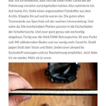
war. Als ich entdeckte, dass sich die thinkTANK-Leute bei der
Polsterung vornehm zurückgehalten hatten. Also optimierte ich.
Auf meine Art. Holte einen angestaubten Fotokoffer aus dem
Archiv. Klappte ihn auf und da waren sie. Die guten alten
Trennwände aus Sperrholz mit der weichen Ummantelung. Und
siehe da: Die komfortablen Platten passten in die Fächerböden
der Schultertasche. Und zwar ganz genau wie werkseitig
eingebaut. Fertig war die thinkTANK Retrospective 30 zwo Punkt
null. Mit abfederndem Boden und nur wenig mehr Gewicht. Stabil
gegen Stoß über Stock und Stein. Undercover pimped by
Sucksdorff sozusagen und zur Nachahmung empfohlen. Jetzt liebe
ich sie wieder. Mehr als je zuvor.