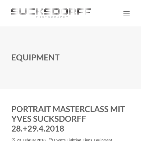
PORTRAIT
NON PORTRAIT
EQUIPMENT
PERSONAL
BLOG
CONTACT
SUCHE
PORTRAIT MASTERCLASS MIT
YVES SUCKSDORFF
28.+29.4.2018
23. Februar 2018
Events
,
Lighting
,
Tipps
,
Equipment
,