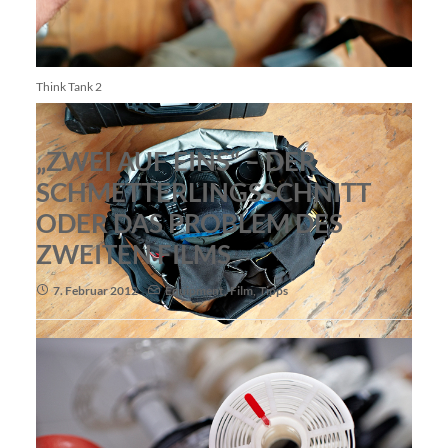
Think Tank 2
„ZWEI AUF EINS“ – DER
SCHMETTERLINGSSCHNITT
ODER DAS PROBLEM DES
ZWEITEN FILMS
7. Februar 2012
Equipment
,
Film
,
Tipps
Think Tank 3
Think Tank 4