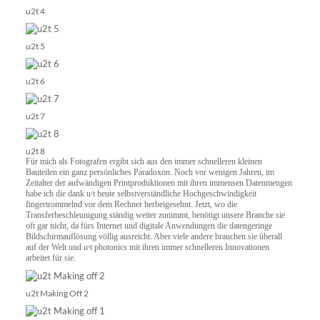
u2t 4
u2t 5
u2t 6
u2t 7
u2t 8
Für mich als Fotografen ergibt sich aus den immer schnelleren kleinen
Bauteilen ein ganz persönliches Paradoxon. Noch vor wenigen Jahren, im
Zeitalter der aufwändigen Printproduktionen mit ihren immensen Datenmengen
habe ich die dank u
t heute selbstverständliche Hochgeschwindigkeit
2
fingertrommelnd vor dem Rechner herbeigesehnt. Jetzt, wo die
Transferbeschleunigung ständig weiter zunimmt, benötigt unsere Branche sie
oft gar nicht, da fürs Internet und digitale Anwendungen die datengeringe
Bildschirmauflösung völlig ausreicht. Aber viele andere brauchen sie überall
auf der Welt und u
t photonics mit ihren immer schnelleren Innovationen
2
arbeitet für sie.
u2t Making Off 2