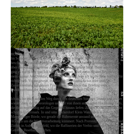
alina2
BDB 1
Im Sommer 2011 war nicht nur das Wetter schlecht. Mindestens genauso
bescheiden waren die Wetterprognosen. Aber die waren eigentlich das einzige,
über das ich mich in dieser Zeit regelmäßig aufgeregt habe. Denn ansonsten
ging es mir richtig gut. Ich war mein eigener Chef, mein eigener Regisseur,
mein eigener Art Direktor; ich konnte schießen, was ich wollte bzw. was ich für
richtig hielt. Vorausgesetzt, es hatte mit Bioethanol zu tun oder stand in
Zusammenhang mit dessen Produktion. So lautete das Briefing vom
Bundesverband der deutschen Bioethanolwirtschaft (BDB
).
e
Ich machte mich auf den Weg durch den deutschen Sommer. Immer und immer
wieder dank der Meteorologen und der von ihnen angesagten Hochs und Tiefs,
die dann regelmäßig auf das Gegenteil hinaus liefen. Zu den Kornfeldern in der
schönen Uckermark. In und ums Zuckerdorf Klein Wanzleben in der
Magdeburger Börde, wo gerade die Rübenernte anstand und die Nordzucker
AG sich um die Weiterverarbeitung kümmert. Nach Premnitz im Havelland und
Zörbig in Anhalt-Bitterfeld, wo die Raffinerien der Verbio und esp Chemie aus
Getreide Bioethanol machen.