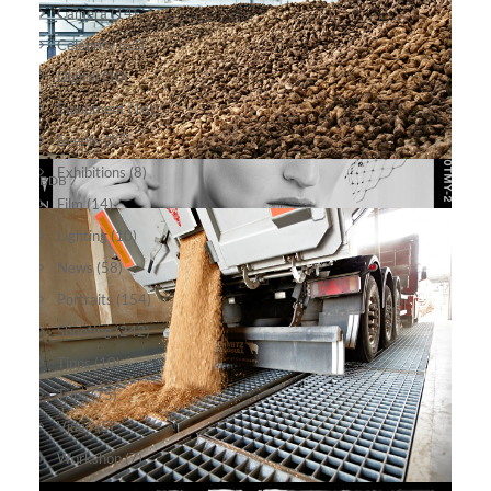
Camera
(14)
Celebrity
(51)
Digital
(10)
Equipment
(16)
Events
(17)
Exhibitions
(8)
BDB 7
Film
(14)
Lighting
(10)
News
(58)
Portraits
(154)
Shooting
(242)
Tipps
(10)
Trips
(75)
Video
(5)
Workshop
(7)
alina11