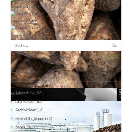
Cooper & Gorfer
Cooper & Gorfer
Cooper & Gorfer
Cooper & Gorfer
KATEGORIEN
Advertising
(83)
BDB 6
Architektur
(63)
Archivbilder
(13)
alina10
Behind the Scene
(92)
Books
(9)