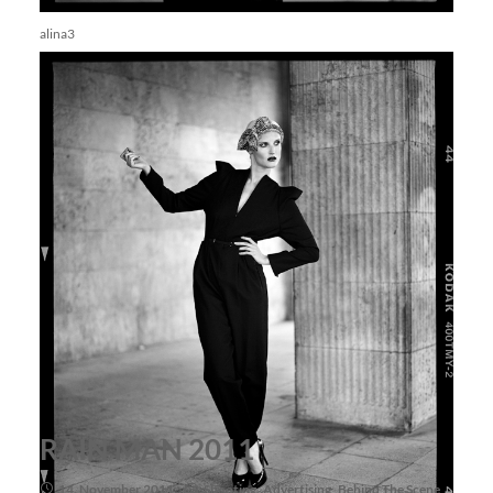
alina3
RAIN MAN 2011
14. November 2011
Shooting
,
Advertising
,
Behind The Scene