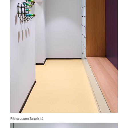
Fitnessraum Sanofi #2