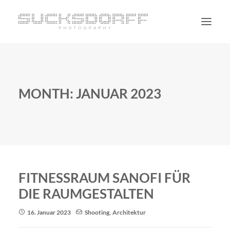
PORTRAIT
NON PORTRAIT
MONTH: JANUAR 2023
PERSONAL
BLOG
CONTACT
SUCHE
FITNESSRAUM SANOFI FÜR
DIE RAUMGESTALTEN
16. Januar 2023
Shooting
,
Architektur