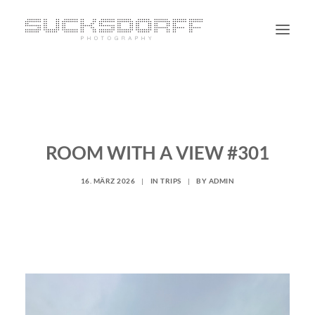
PORTRAIT
NON PORTRAIT
PERSONAL
ROOM WITH A VIEW #301
BLOG
16. MÄRZ 2026
|
IN
TRIPS
|
BY
ADMIN
CONTACT
SUCHE