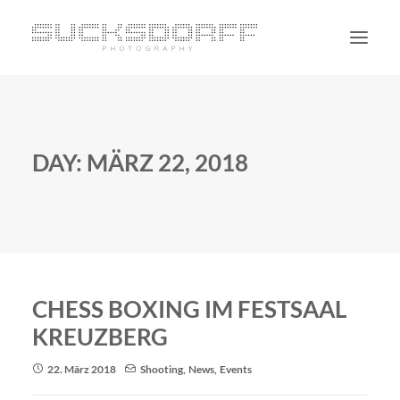
PORTRAIT
NON PORTRAIT
DAY: MÄRZ 22, 2018
PERSONAL
BLOG
CONTACT
SUCHE
CHESS BOXING IM FESTSAAL
KREUZBERG
22. März 2018
Shooting
,
News
,
Events