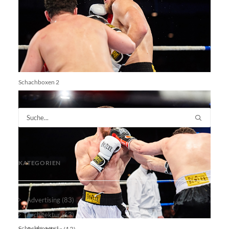
Schachboxen 2
KATEGORIEN
Advertising
(83)
Architektur
(63)
Schachboxen 1