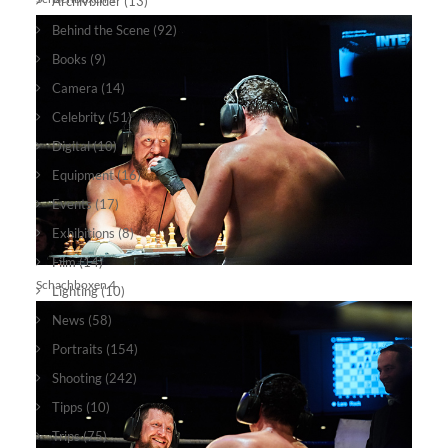
Archivbilder
(13)
Behind the Scene
(92)
Books
(9)
Camera
(14)
Celebrity
(51)
Digital
(10)
Equipment
(16)
Events
(17)
Exhibitions
(8)
Film
(14)
Schachboxen 4
Lighting
(10)
News
(58)
Portraits
(154)
Shooting
(242)
Tipps
(10)
Trips
(75)