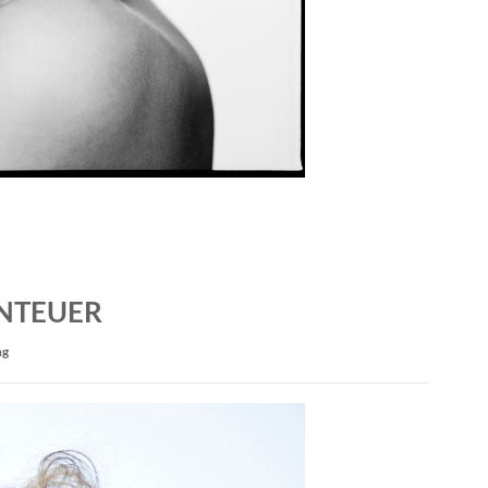
ENTEUER
ng