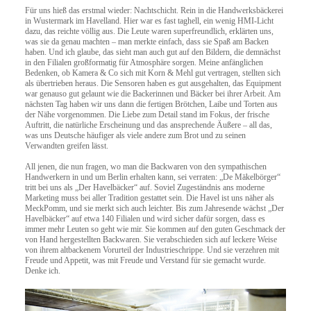
Für uns hieß das erstmal wieder: Nachtschicht. Rein in die Handwerksbäckerei
in Wustermark im Havelland. Hier war es fast taghell, ein wenig HMI-Licht
dazu, das reichte völlig aus. Die Leute waren superfreundlich, erklärten uns,
was sie da genau machten – man merkte einfach, dass sie Spaß am Backen
haben. Und ich glaube, das sieht man auch gut auf den Bildern, die demnächst
in den Filialen großformatig für Atmosphäre sorgen. Meine anfänglichen
Bedenken, ob Kamera & Co sich mit Korn & Mehl gut vertragen, stellten sich
als übertrieben heraus. Die Sensoren haben es gut ausgehalten, das Equipment
war genauso gut gelaunt wie die Backerinnen und Bäcker bei ihrer Arbeit. Am
nächsten Tag haben wir uns dann die fertigen Brötchen, Laibe und Torten aus
der Nähe vorgenommen. Die Liebe zum Detail stand im Fokus, der frische
Auftritt, die natürliche Erscheinung und das ansprechende Äußere – all das,
was uns Deutsche häufiger als viele andere zum Brot und zu seinen
Verwandten greifen lässt.
All jenen, die nun fragen, wo man die Backwaren von den sympathischen
Handwerkern in und um Berlin erhalten kann, sei verraten: „De Mäkelbörger“
tritt bei uns als „Der Havelbäcker“ auf. Soviel Zugeständnis ans moderne
Marketing muss bei aller Tradition gestattet sein. Die Havel ist uns näher als
MeckPomm, und sie merkt sich auch leichter. Bis zum Jahresende wächst „Der
Havelbäcker“ auf etwa 140 Filialen und wird sicher dafür sorgen, dass es
immer mehr Leuten so geht wie mir. Sie kommen auf den guten Geschmack der
von Hand hergestellten Backwaren. Sie verabschieden sich auf leckere Weise
von ihrem altbackenem Vorurteil der Industrieschrippe. Und sie verzehren mit
Freude und Appetit, was mit Freude und Verstand für sie gemacht wurde.
Denke ich.