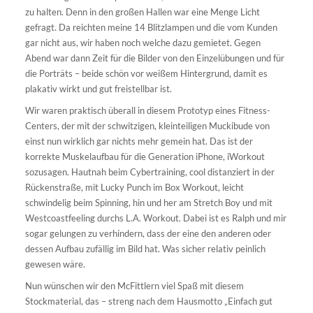
zu halten. Denn in den großen Hallen war eine Menge Licht
gefragt. Da reichten meine 14 Blitzlampen und die vom Kunden
gar nicht aus, wir haben noch welche dazu gemietet. Gegen
Abend war dann Zeit für die Bilder von den Einzelübungen und für
die Porträts – beide schön vor weißem Hintergrund, damit es
plakativ wirkt und gut freistellbar ist.
Wir waren praktisch überall in diesem Prototyp eines Fitness-
Centers, der mit der schwitzigen, kleinteiligen Muckibude von
einst nun wirklich gar nichts mehr gemein hat. Das ist der
korrekte Muskelaufbau für die Generation iPhone, iWorkout
sozusagen. Hautnah beim Cybertraining, cool distanziert in der
Rückenstraße, mit Lucky Punch im Box Workout, leicht
schwindelig beim Spinning, hin und her am Stretch Boy und mit
Westcoastfeeling durchs L.A. Workout. Dabei ist es Ralph und mir
sogar gelungen zu verhindern, dass der eine den anderen oder
dessen Aufbau zufällig im Bild hat. Was sicher relativ peinlich
gewesen wäre.
Nun wünschen wir den McFittlern viel Spaß mit diesem
Stockmaterial, das – streng nach dem Hausmotto „Einfach gut