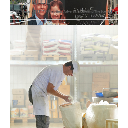
VORURTEIL
12. August 2011
Shooting
,
Advertising
,
Behind The Scene
Plakat 3
Plakat 2