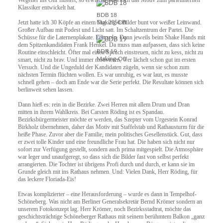
Wegener ins Ohr flüstert, so erwischt, dass sich das Motiv zum parteiinternen
Klassiker entwickelt hat.
BDB 18
Making-Off
Jetzt hatte ich 30 Köpfe an einem Tag. 2856 Bilder bunt vor weißer Leinwand.
Großer Aufbau mit Podest und Licht satt. Im Schaltzentrum der Partei. Die
Schüsse für die Laternenplakate. Erst solo. Dann jeweils beim Shake Hands mit
dem Spitzenkandidaten Frank Henkel. Da muss man aufpassen, dass sich keine
BDB 19
Routine einschleicht. Öfter mal einen Spruch einstreuen, nicht zu kess, nicht zu
Making-Off
smart, nicht zu brav. Und immer motivieren, wer lächelt schon gut im ersten
Versuch. Und die Ungeduld der Kandidaten zügeln, wenn sie schon zum
nächsten Termin flüchten wollen. Es war unruhig, es war laut, es musste
schnell gehen – doch am Ende war die Serie perfekt. Die Resultate können sich
berlinweit sehen lassen.
Dann hieß es: rein in die Bezirke. Zwei Herren mit allem Drum und Dran
mitten in ihrem Wahlkreis. Bei Carsten Röding ist es Spandau.
Bezirksbürgermeister möchte er werden, das Szepter vom Urgestein Konrad
Birkholz übernehmen, daher das Motiv mit Staffelstab und Rathausturm für die
heiße Phase. Zuvor aber die Familie, mein politisches Gesellenstück. Gut, dass
er zwei tolle Kinder und eine freundliche Frau hat. Die haben sich nicht nur
sofort zur Verfügung gestellt, sondern auch prima mitgespielt. Die Atmosphäre
war leger und unaufgeregt, so dass sich die Bilder fast von selbst perfekt
arrangierten. Die Tochter ist übrigens Profi durch und durch, er kann sie im
Grunde gleich mit ins Rathaus nehmen. Und: Vielen Dank, Herr Röding, für
das leckere Floriada-Eis!
Etwas komplizierter – eine Herausforderung – wurde es dann in Tempelhof-
Schöneberg. Was nicht am Berliner Generalsekretär Bernd Krömer sondern an
unserem Fotokonzept lag. Herr Krömer, noch Bezirksstadtrat, möchte das
geschichtsträchtige Schöneberger Rathaus mit seinem berühmtem Balkon „ganz