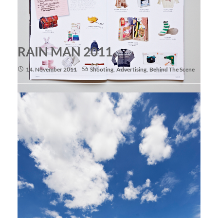
RAIN MAN 2011
14. November 2011
Shooting
,
Advertising
,
Behind The Scene
Voila! 5
Voila! Making Off 2
Kunde: Galeries Lafayette
Art Direktion: Anja Rosendahl
Redaktion: Nelly Hemmann
Assistentin: Franzi Maiwald