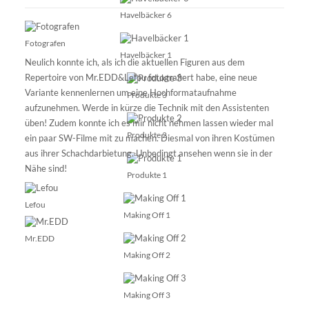
Havelbäcker 6
Fotografen
Havelbäcker 1
Neulich konnte ich, als ich die aktuellen Figuren aus dem
Repertoire von
Mr.EDD&Lefou
fotografiert habe, eine neue
Variante kennenlernen um eine Hochformataufnahme
Produkte 3
aufzunehmen. Werde in kürze die Technik mit den Assistenten
üben! Zudem konnte ich es mir nicht nehmen lassen wieder mal
Produkte 2
ein paar SW-Filme mit zu machen. Diesmal von ihren Kostümen
aus ihrer
Schachdarbietung
. Unbedingt ansehen wenn sie in der
Nähe sind!
Produkte 1
Lefou
Making Off 1
Mr.EDD
Making Off 2
Making Off 3