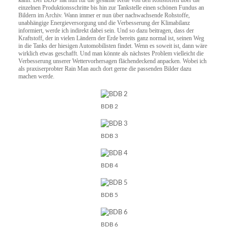
kann. Der BDB
hat nun für die gesamte Kette von den Rohstoffen über die
einzelnen Produktionsschritte bis hin zur Tankstelle einen schönen Fundus an
Bildern im Archiv. Wann immer er nun über nachwachsende Rohstoffe,
unabhängige Energieversorgung und die Verbesserung der Klimabilanz
informiert, werde ich indirekt dabei sein. Und so dazu beitragen, dass der
Kraftstoff, der in vielen Ländern der Erde bereits ganz normal ist, seinen Weg
in die Tanks der hiesigen Automobilisten findet. Wenn es soweit ist, dann wäre
wirklich etwas geschafft. Und man könnte als nächstes Problem vielleicht die
Verbesserung unserer Wettervorhersagen flächendeckend anpacken. Wobei ich
als praxiserprobter Rain Man auch dort gerne die passenden Bilder dazu
machen werde.
BDB 2
BDB 3
BDB 4
BDB 5
BDB 6