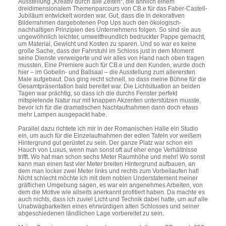
Ausstellung „Kreativ durch alle Zeiten“, die ähnlich einem
dreidimensionalem Themenparcours von CB.e für das Faber-Castell-
Jubiläum entwickelt worden war. Gut, dass die in dekorativen
Bilderrahmen dargebotenen Pop Ups auch den ökologisch-
nachhaltigen Prinzipien des Unternehmens folgen. So sind sie aus
ungewöhnlich leichter, umweltfreundlich bedruckter Pappe gemacht,
um Material, Gewicht und Kosten zu sparen. Und so war es keine
große Sache, dass der Fahrstuhl im Schloss just in dem Moment
seine Dienste verweigerte und wir alles von Hand nach oben tragen
mussten. Eine Premiere auch für CB.e und den Kunden, wurde doch
hier – im Gobelin- und Ballsaal – die Ausstellung zum allerersten
Male aufgebaut. Das ging recht schnell, so dass meine Bühne für die
Gesamtpräsentation bald bereitet war. Die Lichtsituation an beiden
Tagen war prächtig, so dass ich die durchs Fenster perfekt
mitspielende Natur nur mit knappen Akzenten unterstützen musste,
bevor ich für die dramatischen Nachtaufnahmen dann doch etwas
mehr Lampen ausgepackt habe.
Parallel dazu richtete ich mir in der Romanischen Halle ein Studio
ein, um auch für die Einzelaufnahmen der edlen Tafeln vor weißem
Hintergrund gut gerüstet zu sein. Der ganze Platz war schon ein
Hauch von Luxus, wenn man sonst oft auf eher enge Verhältnisse
trifft. Wo hat man schon sechs Meter Raumhöhe und mehr! Wo sonst
kann man einen fast vier Meter breiten Hintergrund aufbauen, an
dem man locker zwei Meter links und rechts zum Vorbeilaufen hat!
Nicht schlecht möchte ich mit dem noblen Understatement meiner
gräflichen Umgebung sagen, es war ein angenehmes Arbeiten, von
dem die Motive wie allseits anerkannt profitiert haben. Da machte es
auch nichts, dass ich zuviel Licht und Technik dabei hatte, um auf alle
Unabwägbarkeiten eines ehrwürdigen alten Schlosses und seiner
abgeschiedenen ländlichen Lage vorbereitet zu sein.