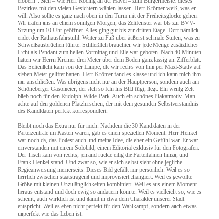
erobern“. Sich – wie Herr Röding an der Havel – zum Bürgermeister dieses
Bezirkes mit den vielen Gesichtern wählen lassen. Herr Krömer weiß, was er
will. Also sollte es ganz nach oben in den Turm mit der Freiheitsglocke gehen.
Wir trafen uns an einem sonnigen Morgen, das Zeitfenster war bis zur BVV-
Sitzung um 10 Uhr geöffnet. Alles ging gut bis zur dritten Etage. Dort nämlich
endet der Rathausfahrstuhl. Weiter zu Fuß über äußerst schmale Stufen, was zu
Schweißausbrüchen führte. Schließlich brauchten wir jede Menge zusätzliches
Licht als Pendant zum hellen Vormittag und Eile war geboten. Nach 40 Minuten
hatten wir Herrn Krömer drei Meter über dem Boden ganz lässig am Zifferblatt.
Das Seitenlicht kam von der Lampe, die wir rechts von ihm per Maxi-Stativ auf
sieben Meter geliftet hatten. Herr Krömer fand es klasse und ich kann mich ihm
nur anschließen. Was übrigens nicht nur an der Hauptperson, sondern auch am
Schöneberger Gasometer, der sich so fein ins Bild fügt, liegt. Ein wenig Zeit
blieb noch für den Rudolph-Wilde-Park. Auch ein schönes Plakatmotiv. Man
achte auf den goldenen Platzhirschen, der mit dem gesunden Selbstverständnis
des Kandidaten perfekt korrespondiert.
Bleibt noch das Extra nur für mich. Nachdem die 30 Kandidaten in der
Parteizentrale im Kasten waren, gab es einen speziellen Moment. Herr Henkel
war noch da, das Podest auch und meine Idee, die eher ein Gefühl war. Er war
einverstanden mit einem Solobild, einem Editorial exklusiv für den Fotografen.
Der Tisch kam von rechts, jemand rückte eilig die Parteifahnen hinzu, und
Frank Henkel stand. Und zwar so, wie er sich selbst sieht ohne jegliche
Regieanweisung meinerseits. Dieses Bild gefällt mir persönlich. Weil es so
herrlich zwischen staatstragend und improvisiert changiert. Weil es gewollte
Größe mit kleinen Unzulänglichkeiten kombiniert. Weil es aus einem Moment
heraus entstand und doch ewig so andauern könnte. Weil es vielleicht so, wie es
scheint, auch wirklich ist und damit in etwa dem Charakter unserer Stadt
entspricht. Weil es eben nicht perfekt für den Wahlkampf, sondern auch etwas
unperfekt wie das Leben ist.