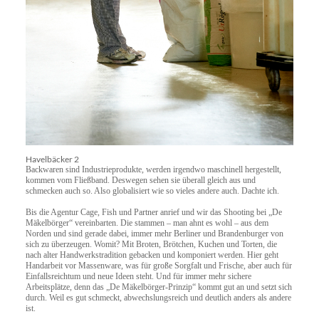
Havelbäcker 2
Backwaren sind Industrieprodukte, werden irgendwo maschinell hergestellt,
kommen vom Fließband. Deswegen sehen sie überall gleich aus und
schmecken auch so. Also globalisiert wie so vieles andere auch. Dachte ich.
Bis die Agentur Cage, Fish und Partner anrief und wir das Shooting bei „De
Mäkelbörger“ vereinbarten. Die stammen – man ahnt es wohl – aus dem
Norden und sind gerade dabei, immer mehr Berliner und Brandenburger von
sich zu überzeugen. Womit? Mit Broten, Brötchen, Kuchen und Torten, die
nach alter Handwerkstradition gebacken und komponiert werden. Hier geht
Handarbeit vor Massenware, was für große Sorgfalt und Frische, aber auch für
Einfallsreichtum und neue Ideen steht. Und für immer mehr sichere
Arbeitsplätze, denn das „De Mäkelbörger-Prinzip“ kommt gut an und setzt sich
durch. Weil es gut schmeckt, abwechslungsreich und deutlich anders als andere
ist.