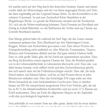
Ich machte mich auf den Weg durch den deutschen Sommer. Immer und immer
wieder dank der Meteorologen und der von ihnen angesagten Hochs und Tiefs,
die dann regelmäßig auf das Gegenteil hinaus liefen. Zu den Kornfeldern in der
schönen Uckermark. In und ums Zuckerdorf Klein Wanzleben in der
Magdeburger Börde, wo gerade die Rübenernte anstand und die Nordzucker
AG sich um die Weiterverarbeitung kümmert. Nach Premnitz im Havelland und
Zörbig in Anhalt-Bitterfeld, wo die Raffinerien der Verbio und esp Chemie aus
Getreide Bioethanol machen.
Eine Menge gelernt habe ich während der fünf Tage, die das Ganze summa
summarum gedauert hat. Dass Bioethanol aus den Stärketrägern Gerste,
Roggen, Weizen und Zuckerrüben gewonnen wird. Dass dieser Prozess der
Schnapsherstellung nicht unähnlich ist, über Maische, Fermentation, Vinasse,
Melasse und Fermentation abläuft und das Ziel ganz einfach Glukose heißt.
Dass es viele große Tanks gibt, die bei Nacht am spannendsten aussehen. Dass
ein Berg Zuckerrüben seinen eigenen Charme hat. Dass die Reinheit penibel
wie in der Lebensmitteltechnik in Laboratorien überwacht wird. Dass das, was
dabei heraus kommt, recht süßlich riecht und dem Zuckerrübensirup gleicht,
den sich manch einer auf die Frühstücksschrippe streicht. Dass alle, die nicht
Diesel tanken, mit Ethanol fahren, weil bis zu fünf Prozent davon in jeder
Benzinsorte enthalten sind. Dass das berüchtigte E10 sogar mehr aus dem
Motor herausholt als seine herkömmlichen Geschwister. Dass es darüber
hinaus ein E85 für entsprechend ausgerüstete Flexi Fuel Vehicles gibt, die mit
bis zu 85 % des klimafreundlichen Kraftstoffes und nur noch 15 % Benzin aus
Erdöl auskommen. Dass am Ende die allgemeine Skepsis an der Zapfsäule
wohl eher psychologisch begründet war.
Jetzt jedenfalls ist von meiner Seite aus alles getan, damit sich da etwas ändern
e