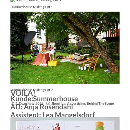
Summerhouse Making Off 1
Summerhouse Making Off 2
VOILA!
Kunde:Summerhouse
2. Dezember 2011
Shooting
,
Advertising
,
Behind The Scene
AD: Anja Rosendahl
Assistent: Lea Mangelsdorf