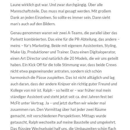
Laune wirklich gut war. Und zwar durchgängig. Über alle
Mannschaftsteile. Das muss mal gesagt werden. Mit großem
Dank an jeden Einzelnen. So sollte es immer sein. Dann sieht
man’s auch auf den Bildern.
Genau genommen waren wir zwei A-Teams, die parallel über das
Parkett kombinierten. Das eine für die PR-Abteilung, das andere –
meins – für‘s Marketing. Beide mit eigenem Assistenten, Styling,
Make Up, Produktioner und Trainer. Dazu einen Digitaloperator,
einen Art Director und natürlich die 20 Models, die wir uns geteilt
haben. Ein Kick Off für die tolle Stimmung war, dass beide Crews
nicht etwa gegeneinander antraten, sondern sich schön
harmonisch die Pässe zuspielten. Das ist nicht alltäglich und lag
auch daran, dass der andere Knipser ein richtig guter Freund und
Kollege von mir ist. Ralph – so heißt er – war früher mal mein
ständiger Assistent und steht jetzt seit ca. drei Jahren fest bei
McFit unter Vertrag. Ja – und jetzt durften wir wieder mal
zusammen ran. Den Vormittag über hat jeder zwei Räume
gemacht, mit verschiedenen Perspektiven. Mittags wurde
getauscht, Ralph wechselte auf meine Baustelle und umgekehrt.
Das flüssige Wechselspiel half uns, die Umbauzeiten schön flach