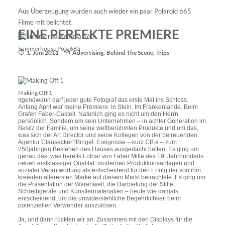
Aus Überzeugung wurden auch wieder ein paar Polaroid 665
Filme mit belichtet.
EINE PERFEKTE PREMIERE
Summerhouse Pola 665
1. Juni 2011
Advertising
,
Behind The Scene
,
Trips
Making Off 1
Irgendwann darf jeder gute Fotograf das erste Mal ins Schloss.
Anfang April war meine Premiere. In Stein. Im Frankenlande. Beim
Grafen Faber-Castell. Natürlich ging es nicht um den Herrn
persönlich. Sondern um sein Unternehmen – in achter Generation im
Besitz der Familie, um seine weltberühmten Produkte und um das,
was sich der Art Director und seine Kollegen von der betreuenden
Agentur Clausecker?Bingel. Ereignisse – kurz CB.e – zum
250jährigen Bestehen des Hauses ausgedacht hatten. Es ging um
genau das, was bereits Lothar von Faber Mitte des 19. Jahrhunderts
neben erstklassiger Qualität, modernen Produktionsanlagen und
sozialer Verantwortung als entscheidend für den Erfolg der von ihm
kreierten allerersten Marke auf diesem Markt betrachtete. Es ging um
die Präsentation der Warenwelt, die Darbietung der Stifte,
Schreibgeräte und Künstlermaterialien – heute wie damals
entscheidend, um die unwiderstehliche Begehrlichkeit beim
potenziellen Verwender auszulösen.
Ja, und dann rückten wir an. Zusammen mit den Displays für die