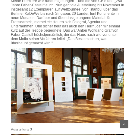
Meine Premiere war rundum gelungen – und die von CB.e und „250
Jahre Faber-Castell“ auch. Nun geht die Ausstellung bis November in
insgesamt 12 Exemplaren auf Welttournee. Von Istanbul über das
Berliner KaDeWe bis nach Singapur, 20 Länder, fünf Kontinente in
neun Monaten. Darüber und über das gelungene Material für
Pressearbeit, Internet etc. freuen sich Fotograf, Agentur und
Unternehmen. Und sicher freut das auch den Herrn, der mir einmal
kurz auf der Treppe begegnete. Das war Anton Wolfgang Graf von
Faber-Castell höchstpersönlich, der das Haus nach wie vor unter
dem Motto seiner Vorfahren leitet: „Das Beste machen, was
überhaupt gemacht wird.“
Ausstellung 3