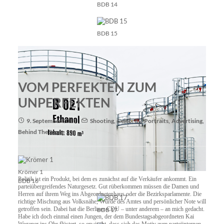
BDB 14
BDB 15
VOM PERFEKTEN ZUM
UNPERFEKTEN
9. September 2011
Shooting
,
Celebrity
,
Portraits
,
Advertising
,
Behind The Scene
Krömer 1
Politik ist ein Produkt, bei dem es zunächst auf die Verkäufer ankommt. Ein
BDB 16
parteiübergreifendes Naturgesetz. Gut rüberkommen müssen die Damen und
Herren auf ihrem Weg ins Abgeordnetenhaus oder die Bezirksparlamente. Die
richtige Mischung aus Volksnähe, Würde des Amtes und persönlicher Note will
getroffen sein. Dabei hat die Berliner CDU – unter anderem – an mich gedacht.
BDB 17
Habe ich doch einmal einen Jungen, der dem Bundestagsabgeordneten Kai