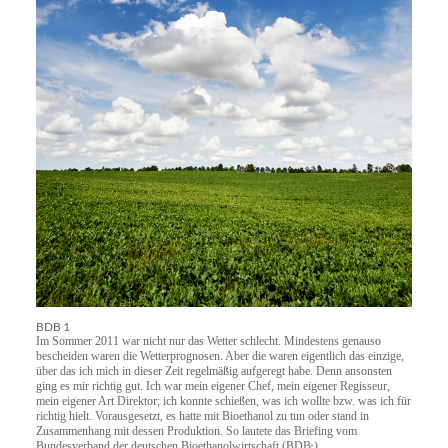
BDB 1
Im Sommer 2011 war nicht nur das Wetter schlecht. Mindestens genauso
bescheiden waren die Wetterprognosen. Aber die waren eigentlich das einzige,
über das ich mich in dieser Zeit regelmäßig aufgeregt habe. Denn ansonsten
ging es mir richtig gut. Ich war mein eigener Chef, mein eigener Regisseur,
mein eigener Art Direktor; ich konnte schießen, was ich wollte bzw. was ich für
richtig hielt. Vorausgesetzt, es hatte mit Bioethanol zu tun oder stand in
Zusammenhang mit dessen Produktion. So lautete das Briefing vom
Bundesverband der deutschen Bioethanolwirtschaft (BDB
).
e