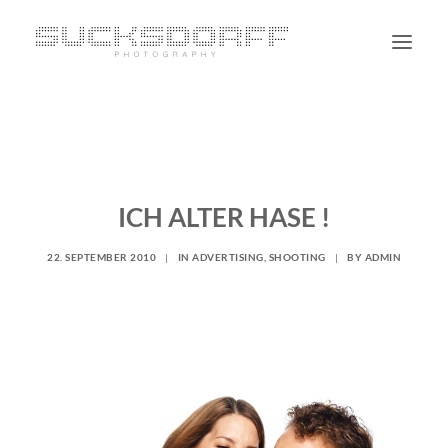
PORTRAIT
NON PORTRAIT
PERSONAL
ICH ALTER HASE !
BLOG
22. SEPTEMBER 2010
|
IN
ADVERTISING
,
SHOOTING
|
BY
ADMIN
CONTACT
SUCHE