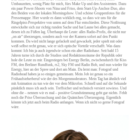
Umbauzeiten, wenig Platz für mich, fürs Make Up und den Assistenten. Dazu
ein paar Power-Shoots von Nina und Friso, dem Start-Up-Anchor-Duo, also
den Beiden von der lokalen Morningshow. Und schöne Gruppenfotos für die
Pressemappe. Hier wurde es dann wirklich eng, so dass wir uns für die
Ringelpiez-Perspektive von unten auf dem Flur entschieden. Diese Notlösung
entwickelte sich zur richtig runden Sache und hat Laune bei allen gemacht,
denen ich zu Füßen lag. Überhaupt die Leute: alles Radio-Profis, die nicht nur
„on air“ überzeugen, sondern auch vor der Kamera sofort auf den Punkt
kommen. Da wird nicht lange gefackelt und gewackelt, jeder spielt mit oder
weiß selbst recht genau, wie er sich optische Vorteile verschafft. Was dazu
kommt: Ich bin ja auch irgendwie schon ein alter Radiohase. Seit bald 15
Jahren turne ich durch die Studios und Redaktionsräume der Republik oder
hole die Leute zu mir. Eingestiegen bei Energy Berlin, zwischendurch für Kiss
FM, den Berliner Rundfunk, rs2, Sky FM und Radio Bob, und nun wieder für
Energy, hier an der Spree und dort am Main. Da lernt man: Fotograf und
Radiohead haben ja so einiges gemeinsam. Mein Job ist genau so ein
Frühaufsteherberuf wie der des Morgenmoderators. Mein Tag hat ähnlich viel
mit Animation zu tun wie der vor dem Mikrofon. Schnell und auf die Sekunde
pünktlich muss ich auch sein. Treffsicher und technisch versiert sowieso. Und
ohne die – nennen wir es mal – positive Grundstimmung geht gar nichts. Fehlt
noch die Prise Überraschung und das Quäntchen Überzeugung. Eigentlich
könnte ich jetzt auch beim Radio anfangen. Wenn ich nicht so gerne Fotograf
wäre.