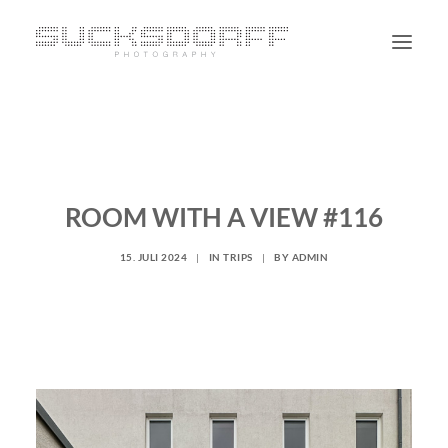
PORTRAIT
NON PORTRAIT
PERSONAL
ROOM WITH A VIEW #116
BLOG
15. JULI 2024
|
IN
TRIPS
|
BY
ADMIN
CONTACT
SUCHE