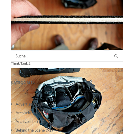
Think Tank 2
KATEGORIEN
Advertising
(83)
Architektur
(63)
Archivbilder
(13)
Behind the Scene
(92)