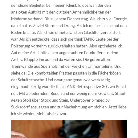
der ideale Begleiter bei meinen Kleinbildjobs war, der den
analogen Auftritt mit den digitalen Annehmlichkeiten der
Moderne verband. Bis zu jenem Donnerstag. Als ich zuviel Energie
dabei hatte. Zuviel Sturm und Drang. Als ich meine Tasche auf den
Boden knallte. Als ich sie öffnete. Und ein Glasfilter zersplittert
war. Als ich entdeckte, dass sich die thinkTANK-Leute bei der
Polsterung vornehm zurückgehalten hatten. Also optimierte ich.
Auf meine Art. Holte einen angestaubten Fotokoffer aus dem
Archiv. Klappte ihn auf und da waren sie. Die guten alten
Trennwände aus Sperrholz mit der weichen Ummantelung. Und
siehe da: Die komfortablen Platten passten in die Fächerböden
der Schultertasche. Und zwar ganz genau wie werkseitig
eingebaut. Fertig war die thinkTANK Retrospective 30 zwo Punkt
null. Mit abfederndem Boden und nur wenig mehr Gewicht. Stabil
gegen Stoß über Stock und Stein. Undercover pimped by
Sucksdorff sozusagen und zur Nachahmung empfohlen. Jetzt liebe
ich sie wieder. Mehr als je zuvor.