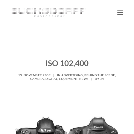
PORTRAIT
NON PORTRAIT
PERSONAL
ISO 102,400
BLOG
13. NOVEMBER 2009
|
IN
ADVERTISING
,
BEHIND THE SCENE
,
CONTACT
CAMERA
,
DIGITAL
,
EQUIPMENT
,
NEWS
|
BY
JN
SUCHE