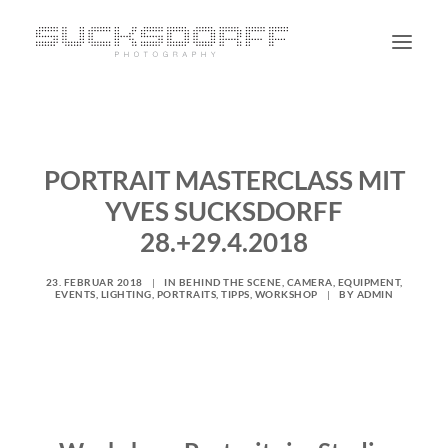
PORTRAIT
NON PORTRAIT
PORTRAIT MASTERCLASS MIT
PERSONAL
YVES SUCKSDORFF
BLOG
28.+29.4.2018
CONTACT
23. FEBRUAR 2018
|
IN
BEHIND THE SCENE
,
CAMERA
,
EQUIPMENT
,
EVENTS
,
LIGHTING
,
PORTRAITS
,
TIPPS
,
WORKSHOP
|
BY
ADMIN
SUCHE