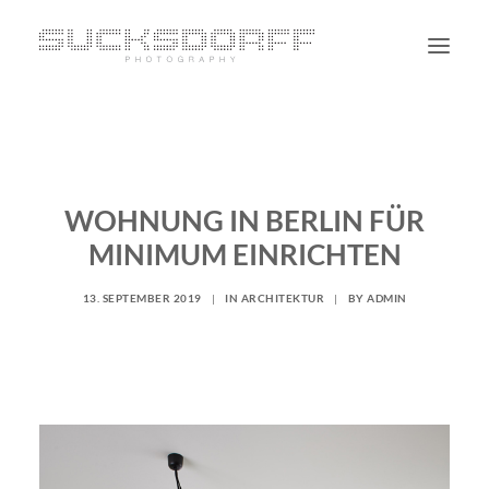
PORTRAIT
NON PORTRAIT
WOHNUNG IN BERLIN FÜR
PERSONAL
MINIMUM EINRICHTEN
BLOG
CONTACT
13. SEPTEMBER 2019
|
IN
ARCHITEKTUR
|
BY
ADMIN
SUCHE