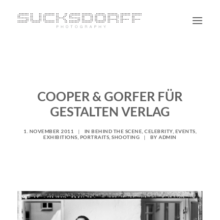
PORTRAIT
NON PORTRAIT
COOPER & GORFER FÜR
PERSONAL
GESTALTEN VERLAG
BLOG
CONTACT
1. NOVEMBER 2011
|
IN
BEHIND THE SCENE
,
CELEBRITY
,
EVENTS
,
EXHIBITIONS
,
PORTRAITS
,
SHOOTING
|
BY
ADMIN
SUCHE