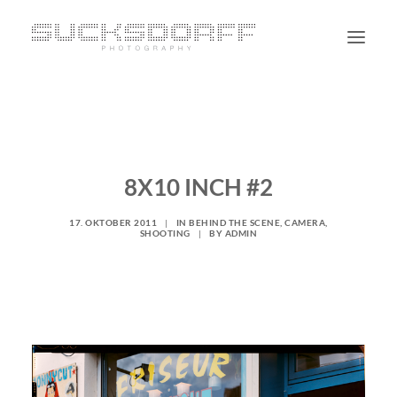
PORTRAIT
NON PORTRAIT
PERSONAL
8X10 INCH #2
BLOG
17. OKTOBER 2011
|
IN
BEHIND THE SCENE
,
CAMERA
,
CONTACT
SHOOTING
|
BY
ADMIN
SUCHE