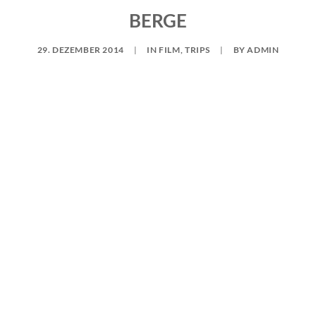
BERGE
29. DEZEMBER 2014
|
IN
FILM
,
TRIPS
|
BY
ADMIN