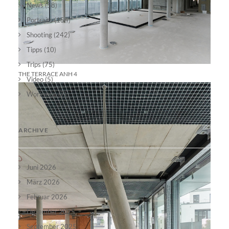
News
(58)
Portraits
(154)
Shooting
(242)
Tipps
(10)
Trips
(75)
THE TERRACE ANH 4
Video
(5)
Workshop
(7)
ARCHIVE
Juni 2026
März 2026
Februar 2026
Dezember 2025
September 2025