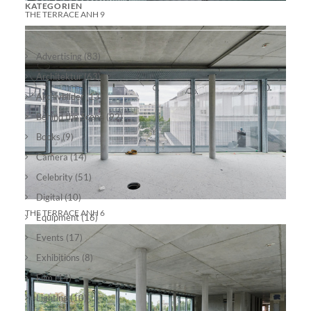
KATEGORIEN
THE TERRACE ANH 9
Advertising
(83)
Architektur
(63)
Archivbilder
(13)
Behind the Scene
(92)
Books
(9)
Camera
(14)
Celebrity
(51)
Digital
(10)
THE TERRACE ANH 6
Equipment
(16)
Events
(17)
Exhibitions
(8)
Film
(14)
Lighting
(10)