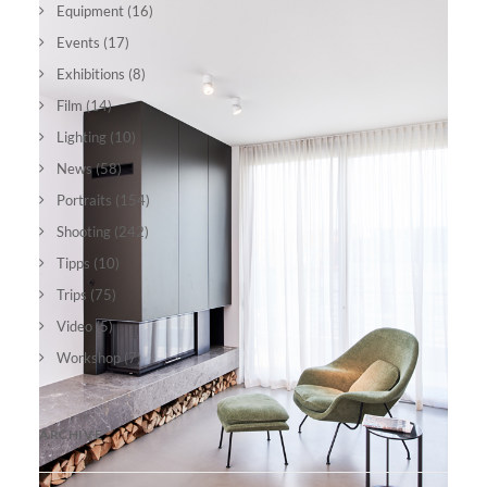
Equipment
(16)
Events
(17)
Exhibitions
(8)
Film
(14)
Lighting
(10)
News
(58)
Portraits
(154)
Shooting
(242)
Tipps
(10)
Trips
(75)
Video
(5)
Workshop
(7)
ARCHIVE