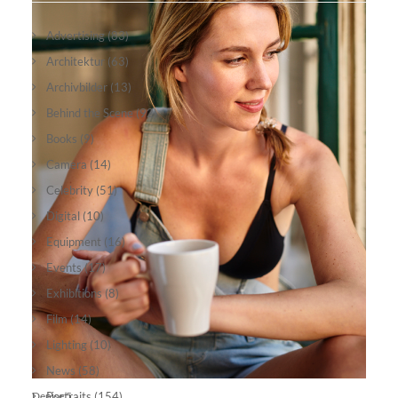
Advertising
(83)
Architektur
(63)
Archivbilder
(13)
Behind the Scene
(92)
Books
(9)
Camera
(14)
Celebrity
(51)
Digital
(10)
Equipment
(16)
Events
(17)
Exhibitions
(8)
Film
(14)
Lighting
(10)
News
(58)
Denise 5
Portraits
(154)