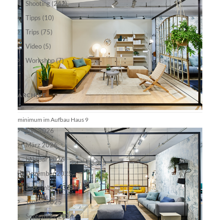
Shooting
(242)
Tipps
(10)
Trips
(75)
Video
(5)
Workshop
(7)
ARCHIVE
minimum im Aufbau Haus 9
Juni 2026
März 2026
Februar 2026
Dezember 2025
September 2025
Januar 2025
September 2024