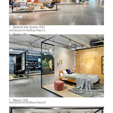
Advertising
(83)
Architektur
(63)
Archivbilder
(13)
Behind the Scene
(92)
minimum im Aufbau Haus 1
Books
(9)
Camera
(14)
Celebrity
(51)
Digital
(10)
Equipment
(16)
Events
(17)
Exhibitions
(8)
Film
(14)
Lighting
(10)
News
(58)
minimum im Aufbau Haus 8
Portraits
(154)