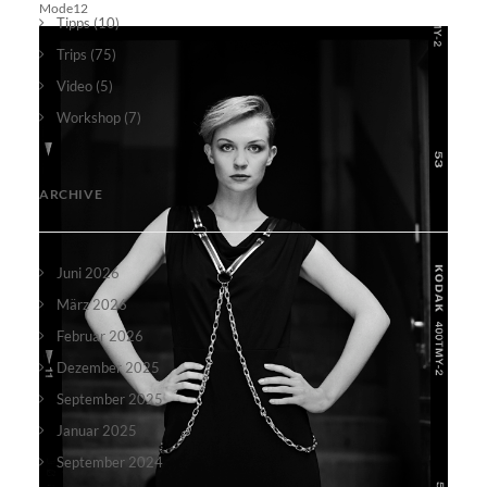
Mode12
Tipps
(10)
Trips
(75)
Video
(5)
Workshop
(7)
ARCHIVE
Juni 2026
März 2026
Februar 2026
Dezember 2025
September 2025
Januar 2025
September 2024