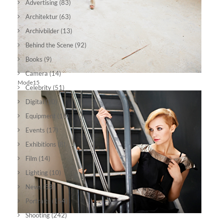
Advertising
(83)
Architektur
(63)
Archivbilder
(13)
Behind the Scene
(92)
Books
(9)
Camera
(14)
Mode15
Celebrity
(51)
Digital
(10)
Equipment
(16)
Events
(17)
Exhibitions
(8)
Film
(14)
Lighting
(10)
News
(58)
Portraits
(154)
Shooting
(242)