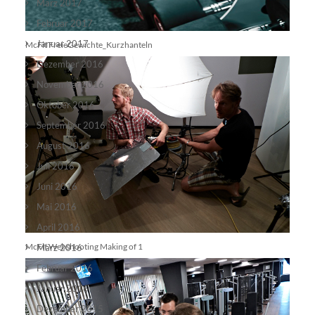
März 2017
Februar 2017
Januar 2017
McFit FreieGewichte_Kurzhanteln
Dezember 2016
November 2016
Oktober 2016
September 2016
August 2016
Juli 2016
Juni 2016
Mai 2016
April 2016
McFit Webshooting Making of 1
März 2016
Februar 2016
Januar 2016
Dezember 2015