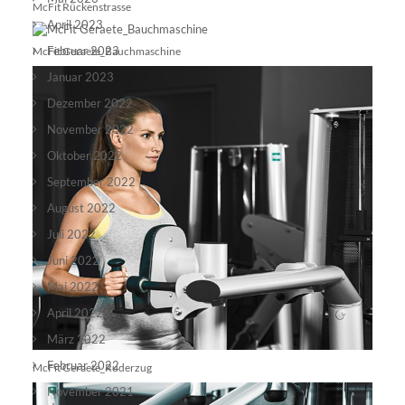
McFit Rückenstrasse
April 2023
Februar 2023
McFit Geraete_Bauchmaschine
Januar 2023
Dezember 2022
November 2022
Oktober 2022
September 2022
August 2022
Juli 2022
Juni 2022
Mai 2022
April 2022
März 2022
Februar 2022
McFit Geraete_Ruderzug
November 2021