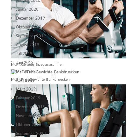
Februar 2020
Januar 2020
Dezember 2019
Oktober 2019
September 2019
August 2019
Juli 2019
Juni 2019
McFit Geraete_Bizepsmaschine
Mai 2019
McFit FreieGewichte_Bankdruecken
April 2019
März 2019
Februar 2019
Dezember 2018
November 2018
Oktober 2018
September 2018