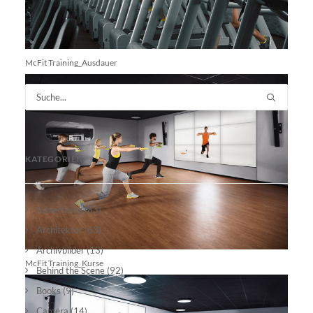
McFit Training_Ausdauer
KATEGORIEN
Advertising
(83)
Architektur
(63)
Archivbilder
(13)
McFit Training_Kurse
Behind the Scene
(92)
Books
(9)
Camera
(14)