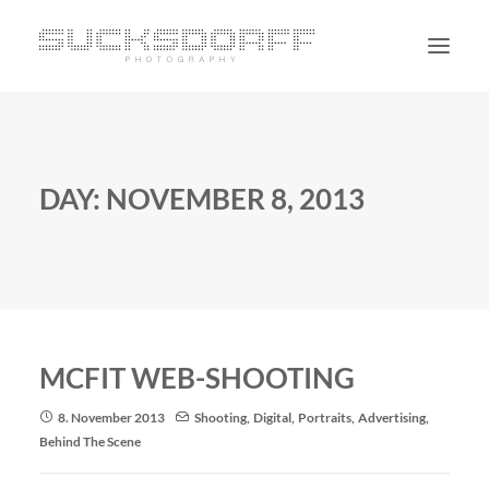
PORTRAIT
NON PORTRAIT
DAY: NOVEMBER 8, 2013
PERSONAL
BLOG
CONTACT
SUCHE
MCFIT WEB-SHOOTING
8. November 2013
Shooting
,
Digital
,
Portraits
,
Advertising
,
Behind The Scene