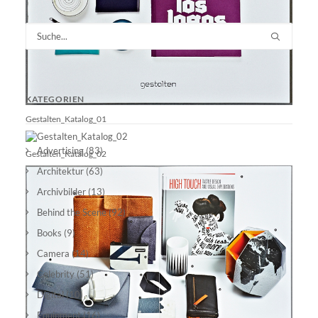
KATEGORIEN
Gestalten_Katalog_01
Advertising
(83)
Gestalten_Katalog_02
Architektur
(63)
Archivbilder
(13)
Behind the Scene
(92)
Books
(9)
Camera
(14)
Celebrity
(51)
Digital
(10)
Equipment
(16)