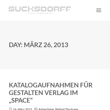
PORTRAIT
NON PORTRAIT
DAY: MÄRZ 26, 2013
PERSONAL
BLOG
CONTACT
SUCHE
KATALOGAUFNAHMEN FÜR
GESTALTEN VERLAG IM
„SPACE“
26. März 2013
Advertising
,
Behind The Scene