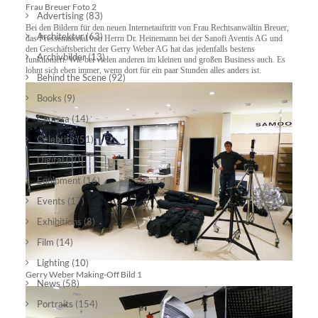
Frau Breuer Foto 2
Advertising
(83)
Bei den Bildern für den neuen Internetauftritt von Frau Rechtsanwältin Breuer,
Architektur
(63)
das Pressematerial von Herrn Dr. Heinemann bei der Sanofi Aventis AG und
den Geschäftsbericht der Gerry Weber AG hat das jedenfalls bestens
Archivbilder
(13)
funktioniert. Wie bei vielen anderen im kleinen und großen Business auch. Es
lohnt sich eben immer, wenn dort für ein paar Stunden alles anders ist.
Behind the Scene
(92)
Books
(9)
Camera
(14)
Celebrity
(51)
Digital
(10)
Equipment
(16)
Events
(17)
Exhibitions
(8)
Film
(14)
Lighting
(10)
Gerry Weber Making-Off Bild 1
News
(58)
Portraits
(154)