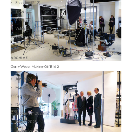
Shooting
(242)
Tipps
(10)
Trips
(75)
Video
(5)
Workshop
(7)
ARCHIVE
Gerry Weber Making-Off Bild 2
Juni 2026
März 2026
Februar 2026
Dezember 2025
September 2025
Januar 2025
September 2024