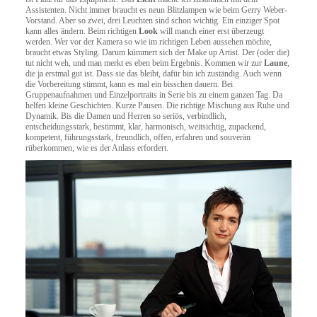
Assistenten. Nicht immer braucht es neun Blitzlampen wie beim Gerry Weber-
Vorstand. Aber so zwei, drei Leuchten sind schon wichtig. Ein einziger Spot
kann alles ändern. Beim richtigen
Look
will manch einer erst überzeugt
werden. Wer vor der Kamera so wie im richtigen Leben aussehen möchte,
braucht etwas Styling. Darum kümmert sich der Make up Artist. Der (oder die)
tut nicht weh, und man merkt es eben beim Ergebnis. Kommen wir zur
Laune
,
die ja erstmal gut ist. Dass sie das bleibt, dafür bin ich zuständig. Auch wenn
die Vorbereitung stimmt, kann es mal ein bisschen dauern. Bei
Gruppenaufnahmen und Einzelportraits in Serie bis zu einem ganzen Tag. Da
helfen kleine Geschichten. Kurze Pausen. Die richtige Mischung aus Ruhe und
Dynamik. Bis die Damen und Herren so seriös, verbindlich,
entscheidungsstark, bestimmt, klar, harmonisch, weitsichtig, zupackend,
kompetent, führungsstark, freundlich, offen, erfahren und souverän
rüberkommen, wie es der Anlass erfordert.