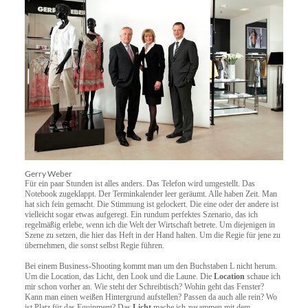
Gerry Weber
Für ein paar Stunden ist alles anders. Das Telefon wird umgestellt. Das
Notebook zugeklappt. Der Terminkalender leer geräumt. Alle haben Zeit. Man
hat sich fein gemacht. Die Stimmung ist gelockert. Die eine oder der andere ist
vielleicht sogar etwas aufgeregt. Ein rundum perfektes Szenario, das ich
regelmäßig erlebe, wenn ich die Welt der Wirtschaft betrete. Um diejenigen in
Szene zu setzen, die hier das Heft in der Hand halten. Um die Regie für jene zu
übernehmen, die sonst selbst Regie führen.
Bei einem Business-Shooting kommt man um den Buchstaben L nicht herum.
Um die Location, das Licht, den Look und die Laune. Die
Location
schaue ich
mir schon vorher an. Wie steht der Schreibtisch? Wohin geht das Fenster?
Kann man einen weißen Hintergrund aufstellen? Passen da auch alle rein? Wo
ist Platz für das Equipment? Das
Licht
mache ich zusammen mit dem