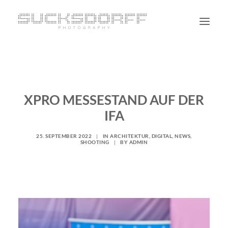
PORTRAIT
NON PORTRAIT
XPRO MESSESTAND AUF DER
PERSONAL
IFA
BLOG
CONTACT
25. SEPTEMBER 2022
|
IN
ARCHITEKTUR
,
DIGITAL
,
NEWS
,
SHOOTING
|
BY
ADMIN
SUCHE