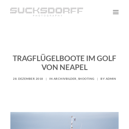
PORTRAIT
NON PORTRAIT
TRAGFLÜGELBOOTE IM GOLF
PERSONAL
VON NEAPEL
BLOG
CONTACT
28. DEZEMBER 2018
|
IN
ARCHIVBILDER
,
SHOOTING
|
BY
ADMIN
SUCHE