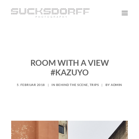
PORTRAIT
NON PORTRAIT
ROOM WITH A VIEW
PERSONAL
#KAZUYO
BLOG
CONTACT
5. FEBRUAR 2018
|
IN
BEHIND THE SCENE
,
TRIPS
|
BY
ADMIN
SUCHE