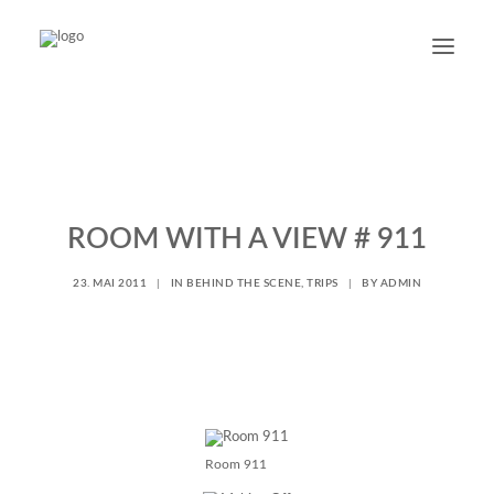
PORTRAIT
NON PORTRAIT
PERSONAL
ROOM WITH A VIEW # 911
BLOG
23. MAI 2011
|
IN
BEHIND THE SCENE
,
TRIPS
|
BY
ADMIN
CONTACT
SUCHE
Room 911