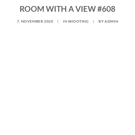
ROOM WITH A VIEW #608
7. NOVEMBER 2020
|
IN
SHOOTING
|
BY
ADMIN