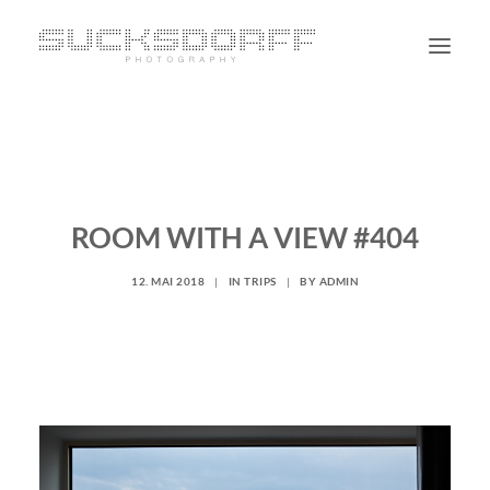
PORTRAIT
NON PORTRAIT
PERSONAL
ROOM WITH A VIEW #404
BLOG
12. MAI 2018
|
IN
TRIPS
|
BY
ADMIN
CONTACT
SUCHE