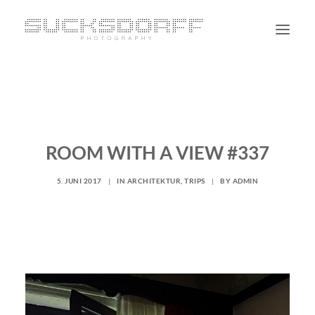
PORTRAIT
NON PORTRAIT
PERSONAL
ROOM WITH A VIEW #337
BLOG
5. JUNI 2017
|
IN
ARCHITEKTUR
,
TRIPS
|
BY
ADMIN
CONTACT
SUCHE