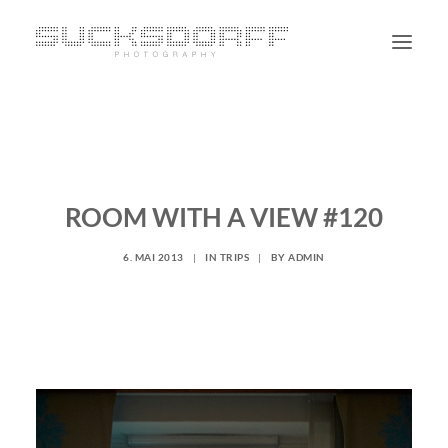
PORTRAIT
NON PORTRAIT
PERSONAL
ROOM WITH A VIEW #120
BLOG
6. MAI 2013
|
IN
TRIPS
|
BY
ADMIN
CONTACT
SUCHE