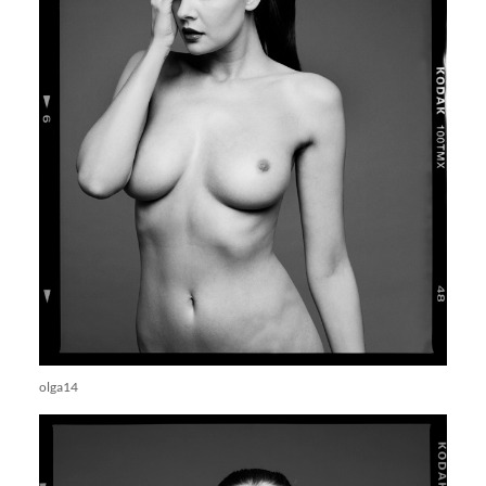
olga14