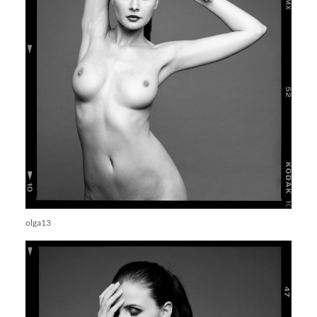
olga13