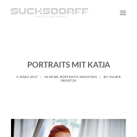
PORTRAIT
NON PORTRAIT
PERSONAL
PORTRAITS MIT KATJA
BLOG
3. MÄRZ 2017
|
IN
NEWS
,
PORTRAITS
,
SHOOTING
|
BY
OLIVER
CONTACT
GRESITZA
SUCHE