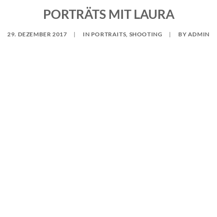
PORTRÄTS MIT LAURA
29. DEZEMBER 2017
|
IN
PORTRAITS
,
SHOOTING
|
BY
ADMIN