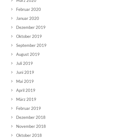
März 2020
Februar 2020
Januar 2020
Dezember 2019
Oktober 2019
September 2019
August 2019
Juli 2019
Juni 2019
Mai 2019
April 2019
März 2019
Februar 2019
Dezember 2018
November 2018
Oktober 2018