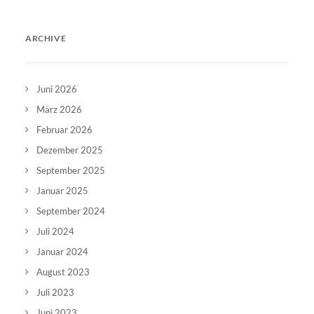
ARCHIVE
Juni 2026
März 2026
Februar 2026
Dezember 2025
September 2025
Januar 2025
September 2024
Juli 2024
Januar 2024
August 2023
Juli 2023
Juni 2023