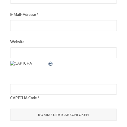
E-Mail-Adresse
*
Website
CAPTCHA Code
*