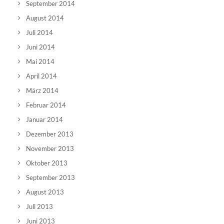
September 2014
August 2014
Juli 2014
Juni 2014
Mai 2014
April 2014
März 2014
Februar 2014
Januar 2014
Dezember 2013
November 2013
Oktober 2013
September 2013
August 2013
Juli 2013
Juni 2013