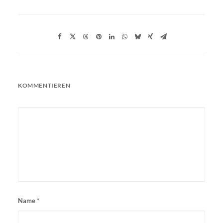
KOMMENTIEREN
Name
*