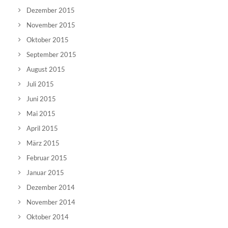
Dezember 2015
November 2015
Oktober 2015
September 2015
August 2015
Juli 2015
Juni 2015
Mai 2015
April 2015
März 2015
Februar 2015
Januar 2015
Dezember 2014
November 2014
Oktober 2014