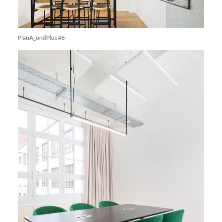
PlanA_undPlus #6