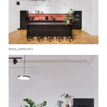
PlanA_undPlus #11