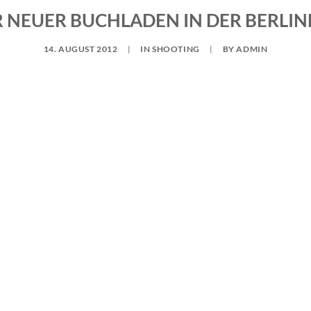
ER NEUER BUCHLADEN IN DER BERLI
14. AUGUST 2012
|
IN
SHOOTING
|
BY
ADMIN