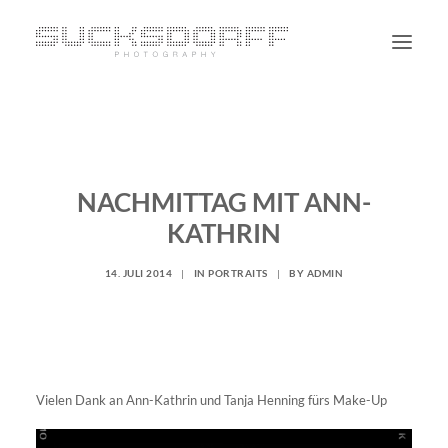
PORTRAIT
NON PORTRAIT
NACHMITTAG MIT ANN-
PERSONAL
KATHRIN
BLOG
CONTACT
14. JULI 2014
|
IN
PORTRAITS
|
BY
ADMIN
SUCHE
Vielen Dank an Ann-Kathrin und Tanja Henning fürs Make-Up