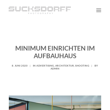
PORTRAIT
NON PORTRAIT
MINIMUM EINRICHTEN IM
PERSONAL
AUFBAUHAUS
BLOG
CONTACT
8. JUNI 2020
|
IN
ADVERTISING
,
ARCHITEKTUR
,
SHOOTING
|
BY
ADMIN
SUCHE