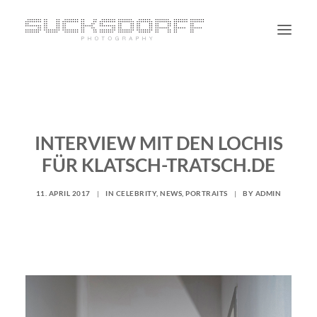
PORTRAIT
NON PORTRAIT
INTERVIEW MIT DEN LOCHIS
PERSONAL
FÜR KLATSCH-TRATSCH.DE
BLOG
CONTACT
11. APRIL 2017
|
IN
CELEBRITY
,
NEWS
,
PORTRAITS
|
BY
ADMIN
SUCHE