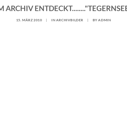
M ARCHIV ENTDECKT........"TEGERNSE
15. MÄRZ 2010
|
IN
ARCHIVBILDER
|
BY
ADMIN