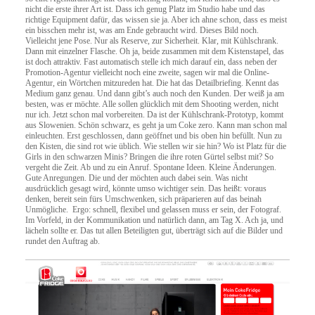
nicht die erste ihrer Art ist. Dass ich genug Platz im Studio habe und das
richtige Equipment dafür, das wissen sie ja. Aber ich ahne schon, dass es meist
ein bisschen mehr ist, was am Ende gebraucht wird. Dieses Bild noch.
Vielleicht jene Pose. Nur als Reserve, zur Sicherheit. Klar, mit Kühlschrank.
Dann mit einzelner Flasche. Oh ja, beide zusammen mit dem Kistenstapel, das
ist doch attraktiv. Fast automatisch stelle ich mich darauf ein, dass neben der
Promotion-Agentur vielleicht noch eine zweite, sagen wir mal die Online-
Agentur, ein Wörtchen mitzureden hat. Die hat das Detailbriefing. Kennt das
Medium ganz genau. Und dann gibt’s auch noch den Kunden. Der weiß ja am
besten, was er möchte. Alle sollen glücklich mit dem Shooting werden, nicht
nur ich. Jetzt schon mal vorbereiten. Da ist der Kühlschrank-Prototyp, kommt
aus Slowenien. Schön schwarz, es geht ja um Coke zero. Kann man schon mal
einleuchten. Erst geschlossen, dann geöffnet und bis oben hin befüllt. Nun zu
den Kisten, die sind rot wie üblich. Wie stellen wir sie hin? Wo ist Platz für die
Girls in den schwarzen Minis? Bringen die ihre roten Gürtel selbst mit? So
vergeht die Zeit. Ab und zu ein Anruf. Spontane Ideen. Kleine Änderungen.
Gute Anregungen. Die und der möchten auch dabei sein. Was nicht
ausdrücklich gesagt wird, könnte umso wichtiger sein. Das heißt: voraus
denken, bereit sein fürs Umschwenken, sich präparieren auf das beinah
Unmögliche. Ergo: schnell, flexibel und gelassen muss er sein, der Fotograf.
Im Vorfeld, in der Kommunikation und natürlich dann, am Tag X. Ach ja, und
lächeln sollte er. Das tut allen Beteiligten gut, überträgt sich auf die Bilder und
rundet den Auftrag ab.