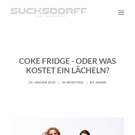
PORTRAIT
NON PORTRAIT
COKE FRIDGE - ODER WAS
PERSONAL
KOSTET EIN LÄCHELN?
BLOG
CONTACT
24. JANUAR 2010
|
IN
SHOOTING
|
BY
ADMIN
SUCHE